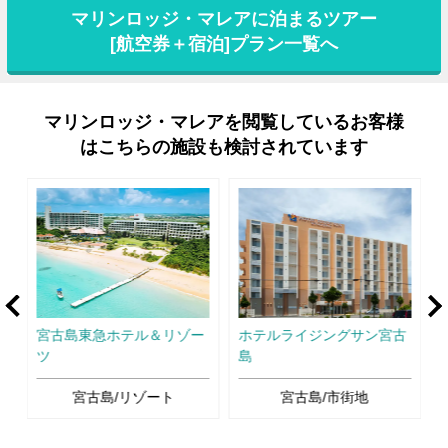
マリンロッジ・マレアに泊まるツアー
[航空券＋宿泊]プラン一覧へ
マリンロッジ・マレアを閲覧しているお客様
はこちらの施設も検討されています
rev
Ne
宮古島東急ホテル＆リゾー
ホテルライジングサン宮古
ツ
島
宮古島/リゾート
宮古島/市街地