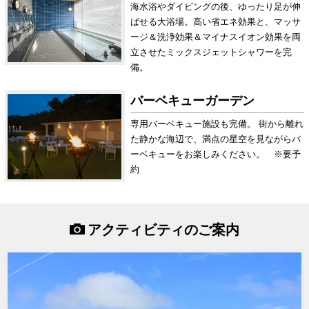
海水浴やダイビングの後、ゆったり足が伸
ばせる大浴場。高い省エネ効果と、マッサ
ージ＆洗浄効果＆マイナスイオン効果を両
立させたミックスジェットシャワーを完
備。
バーベキューガーデン
専用バーベキュー施設も完備。 街から離れ
た静かな海辺で、満点の星空を見ながらバ
ーベキューをお楽しみください。 ※要予
約
アクティビティのご案内