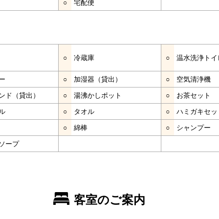
○
宅配便
○
冷蔵庫
○
温水洗浄トイ
ー
○
加湿器（貸出）
○
空気清浄機
ンド（貸出）
○
湯沸かしポット
○
お茶セット
ル
○
タオル
○
ハミガキセッ
○
綿棒
○
シャンプー
ソープ
客室のご案内