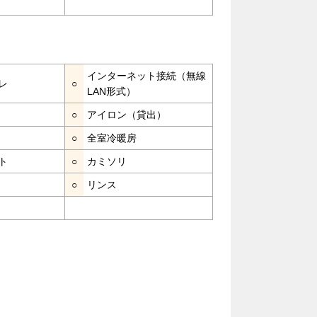
インターネット接続（無線
レ
○
LAN形式）
○
アイロン（貸出）
○
全室冷暖房
ト
○
カミソリ
○
リンス