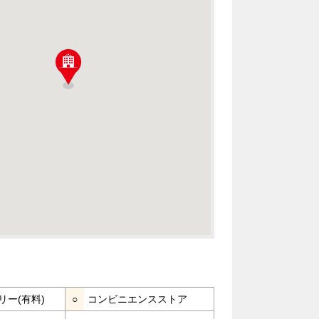
リー(有料)
○
コンビニエンスストア