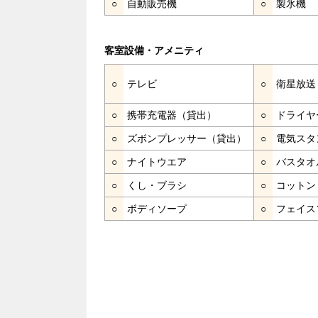
○
自動販売機
○
製氷機
客室設備・アメニティ
○
テレビ
○
衛星放送
○
携帯充電器（貸出）
○
ドライヤ
○
ズボンプレッサー（貸出）
○
電気スタ
○
ナイトウエア
○
バスタオ
○
くし・ブラシ
○
コットン
○
ボディソープ
○
フェイス