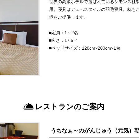
世界の高級ホテルで選ばれているシモンズ社
用。寝具はデュべスタイルの羽毛寝具。枕も
境をご提供します。
■定員：1～2名
■広さ：17.5㎡
■ベッドサイズ：120cm×200cm×1台
レストランのご案内
うちなぁ～のがんじゅう（元気）