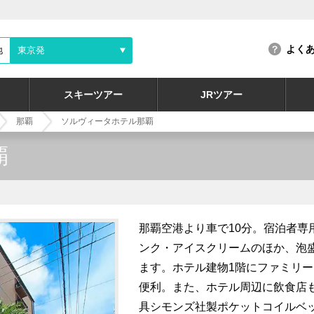
よく
地
東京発
スキーツアー
JRツアー
那覇
ソルヴィータホテル那覇
覇
那覇空港より車で10分。宿泊者専
ンク・アイスクリームのほか、泡
ます。ホテル建物1階にファミリ
便利。また、ホテル周辺に飲食店
具シモンズ社製ポケットコイルベ