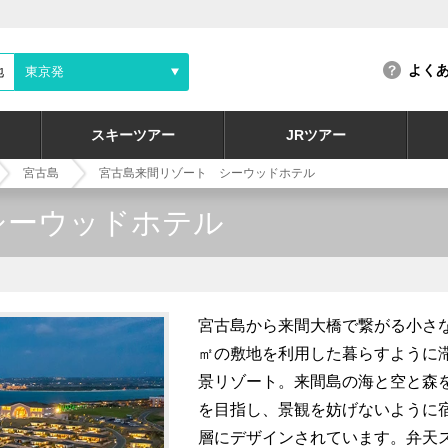
よく
地
東京発
スキーツアー
JRツアー
宮古島
宮古島来間リゾート シーウッドホテル
シーウッドホテル
宮古島から来間大橋で繋がる小さな
㎡の敷地を利用した暮らすように
景リゾート。来間島の海と空と森
を目指し、景観を妨げないように
層にデザインされています。弁天