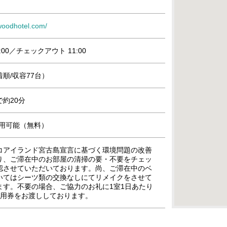
woodhotel.com/
:00／チェックアウト 11:00
順/収容77台）
約20分
』利用可能（無料）
コアイランド宮古島宣言に基づく環境問題の改善
り、ご滞在中のお部屋の清掃の要・不要をチェッ
認させていただいております。尚、ご滞在中のベ
いてはシーツ類の交換なしにてリメイクをさせて
ます。不要の場合、ご協力のお礼に1室1日あたり
内利用券をお渡ししております。