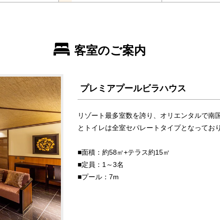
客室のご案内
プレミアプールビラハウス
リゾート最多室数を誇り、オリエンタルで南
とトイレは全室セパレートタイプとなってお
■面積：約58㎡+テラス約15㎡
■定員：1～3名
■プール：7m