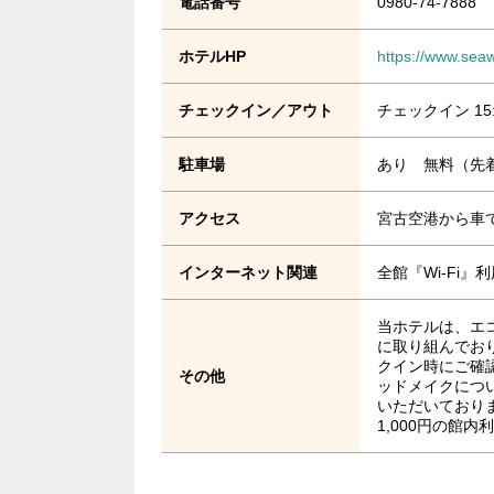
電話番号
0980-74-7888
ホテルHP
https://www.sea
チェックイン／アウト
チェックイン 15
駐車場
あり 無料（先着
アクセス
宮古空港から車で
インターネット関連
全館『Wi-Fi
当ホテルは、エ
に取り組んでお
クイン時にご確
その他
ッドメイクにつ
いただいており
1,000円の館