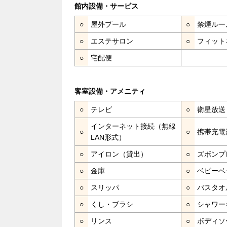
館内設備・サービス
○
屋外プール
○
禁煙ルー
○
エステサロン
○
フィット
○
宅配便
客室設備・アメニティ
○
テレビ
○
衛星放送
インターネット接続（無線
○
○
携帯充電
LAN形式）
○
アイロン（貸出）
○
ズボンプ
○
金庫
○
ベビーベ
○
スリッパ
○
バスタオ
○
くし・ブラシ
○
シャワー
○
リンス
○
ボディソ