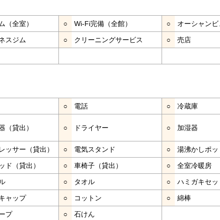
ム（全室）
○
Wi-Fi完備（全館）
○
オーシャンビ
ネスジム
○
クリーニングサービス
○
売店
○
電話
○
冷蔵庫
器（貸出）
○
ドライヤー
○
加湿器
レッサー（貸出）
○
電気スタンド
○
湯沸かしポッ
ッド（貸出）
○
車椅子（貸出）
○
全室冷暖房
ル
○
タオル
○
ハミガキセッ
キャップ
○
コットン
○
綿棒
ープ
○
石けん