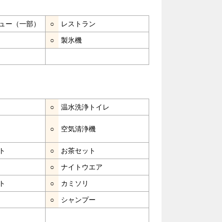
ュー（一部）
○
レストラン
○
製氷機
○
温水洗浄トイレ
○
空気清浄機
ト
○
お茶セット
○
ナイトウエア
ト
○
カミソリ
○
シャンプー