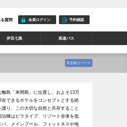
ある質問
会員ログイン
予約確認
伊豆七島
高速バス
宮古島/リゾート
離島「来間島」に位置し、およそ13万
滞在できるホテルをコンセプトとする絶
を護り、この大切な自然と共存すること
宿泊棟はビラタイプ、リゾート全体を低
スパ、メインプール、フィットネスや地