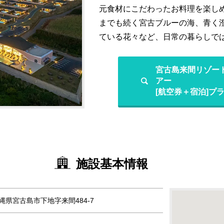
元食材にこだわったお料理を楽し
までも続く宮古ブルーの海、青く
ている花々など、日常の暮らしで
宮古島来間リゾー
アー
[航空券＋宿泊]プ
施設基本情報
 沖縄県宮古島市下地字来間484-7