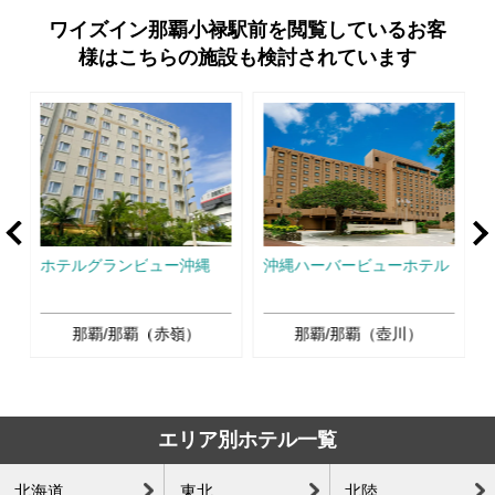
ワイズイン那覇小禄駅前を閲覧しているお客
様はこちらの施設も検討されています
rev
Ne
那
ホテルグランビュー沖縄
沖縄ハーバービューホテル
那覇/那覇（赤嶺）
那覇/那覇（壺川）
エリア別ホテル一覧
北海道
東北
北陸