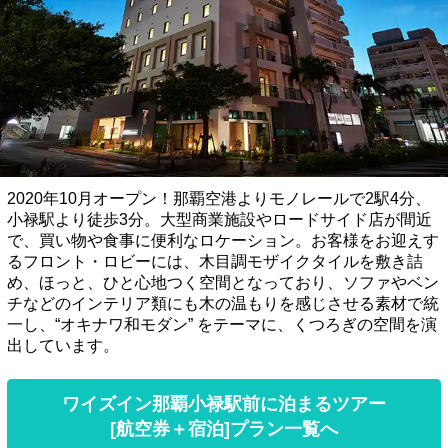
2020年10月オープン！那覇空港よりモノレールで2駅4分、
小禄駅より徒歩3分。大型商業施設やロードサイド店が間近
で、買い物や食事に便利なロケーション。お客様をお迎えす
るフロント・ロビーには、木目調モザイクタイルを敷き詰
め、ほっと、ひと心地つく空間となっており、ソファやベン
チなどのインテリア類にも木の温もりを感じさせる素材で統
一し、“オキナワ和モダン” をテーマに、くつろぎの空間を演
出しています。
ワイズイン那覇小禄駅前に泊まるツアー
[航空券＋宿泊]プラン一覧へ