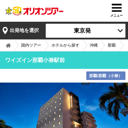
メニュー
東京発
出発地を選択
国内ツアー
ホテルから探す
沖縄
那覇
ワイズイン那覇小禄駅前
那覇/那覇（小禄）