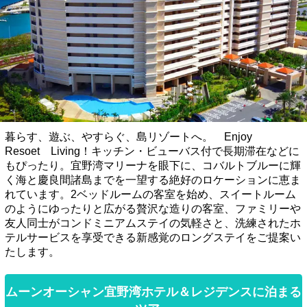
暮らす、遊ぶ、やすらぐ、島リゾートへ。 Enjoy
Resoet Living！キッチン・ビューバス付で長期滞在などに
もぴったり。宜野湾マリーナを眼下に、コバルトブルーに輝
く海と慶良間諸島までを一望する絶好のロケーションに恵ま
れています。2ベッドルームの客室を始め、スイートルーム
のようにゆったりと広がる贅沢な造りの客室、ファミリーや
友人同士がコンドミニアムステイの気軽さと、洗練されたホ
テルサービスを享受できる新感覚のロングステイをご提案い
たします。
ムーンオーシャン宜野湾ホテル＆レジデンスに泊まる