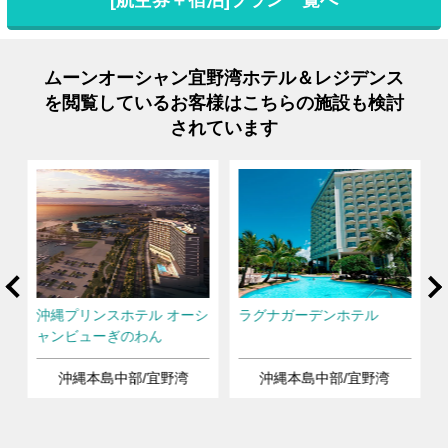
ムーンオーシャン宜野湾ホテル＆レジデンス
を閲覧しているお客様はこちらの施設も検討
されています
rev
Ne
沖縄プリンスホテル オーシ
ラグナガーデンホテル
ャンビューぎのわん
沖縄本島中部/宜野湾
沖縄本島中部/宜野湾