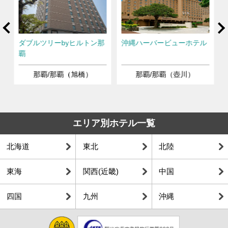
rev
Ne
橋
ダブルツリーbyヒルトン那
沖縄ハーバービューホテル
覇
那覇/那覇（旭橋）
那覇/那覇（壺川）
エリア別ホテル一覧
北海道
東北
北陸
東海
関西(近畿)
中国
四国
九州
沖縄