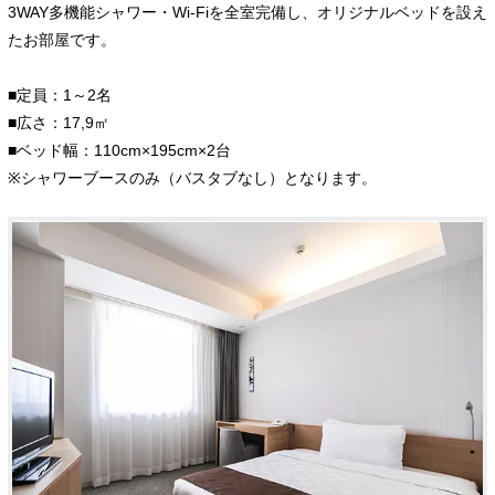
3WAY多機能シャワー・Wi-Fiを全室完備し、オリジナルベッドを設え
たお部屋です。
■定員：1～2名
■広さ：17,9㎡
■ベッド幅：110cm×195cm×2台
※シャワーブースのみ（バスタブなし）となります。