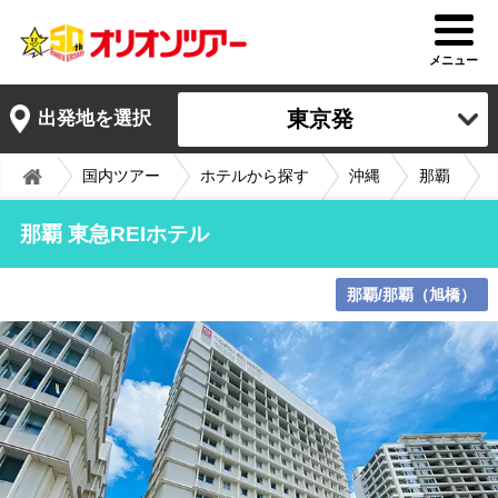
メニュー
東京発
出発地を選択
国内ツアー
ホテルから探す
沖縄
那覇
那覇 東急REIホテル
那覇/那覇（旭橋）