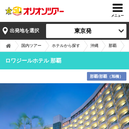
メニュー
東京発
出発地を選択
国内ツアー
ホテルから探す
沖縄
那覇
ロワジールホテル 那覇
那覇/那覇（旭橋）