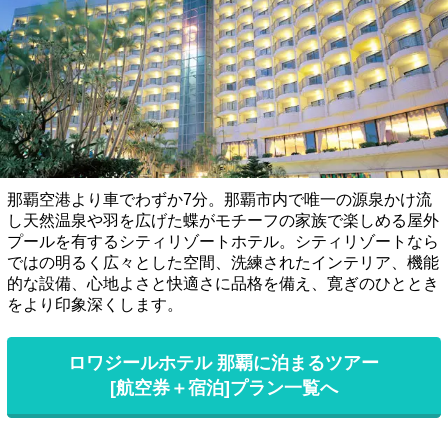
那覇空港より車でわずか7分。那覇市内で唯一の源泉かけ流
し天然温泉や羽を広げた蝶がモチーフの家族で楽しめる屋外
プールを有するシティリゾートホテル。シティリゾートなら
ではの明るく広々とした空間、洗練されたインテリア、機能
的な設備、心地よさと快適さに品格を備え、寛ぎのひととき
をより印象深くします。
ロワジールホテル 那覇に泊まるツアー
[航空券＋宿泊]プラン一覧へ