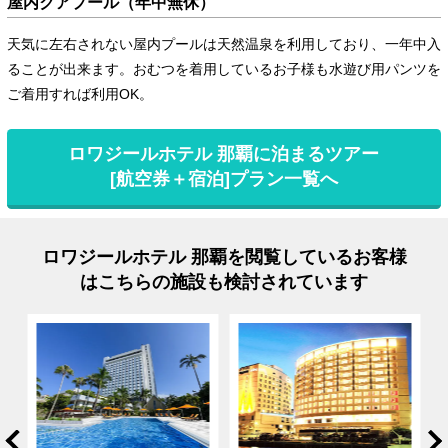
屋内クアプール（年中無休）
天気に左右されない屋内プールは天然温泉を利用しており、一年中入
ることが出来ます。おむつを着用しているお子様も水遊び用パンツを
ご着用すれば利用OK。
ロワジールホテル 那覇に泊まるツアー
[航空券＋宿泊]プラン一覧へ
ロワジールホテル 那覇を閲覧しているお客様
はこちらの施設も検討されています
rev