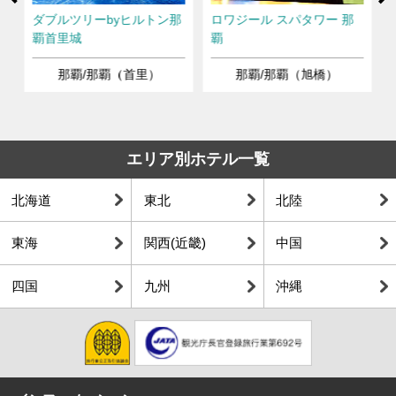
Ne
ル
ダブルツリーbyヒルトン那
ロワジール スパタワー 那
覇首里城
覇
那覇/那覇（首里）
那覇/那覇（旭橋）
エリア別ホテル一覧
北海道
東北
北陸
東海
関西(近畿)
中国
四国
九州
沖縄