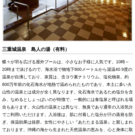
三重城温泉 島人の湯（有料）
蝶々が羽を広げる屋外プールは、小さなお子様に人気です。10時～
20時まで泳げるので、海水浴で物地下800メートルから湯温40.9度の
温泉が自沸しており、泉質は、含ヨウ素ナトリウム、塩化物泉。約
800万年前の化石海水が地熱で温められたものであり、本土に多い火
山性の温泉とは成分が全く異なります。化石海水であるため塩分を含
み、なめるとしょっぱいのが特徴で、一般的には食塩泉と呼ばれる場
合もあります。火山性の温泉とは異なり、無臭であり通常の入浴気分
でご利用いただけます。入浴後は、肌に付着した塩分が汗の蒸発を防
ぎ、保温効果は抜群。女性にやさしい『あたたまる温泉』と親しまれ
ております。沖縄の海から生まれた天然温泉の恵みを、心と身体に取