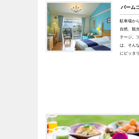
パーム
駐車場か
自然、観
テージ。
は、そん
にピッタ