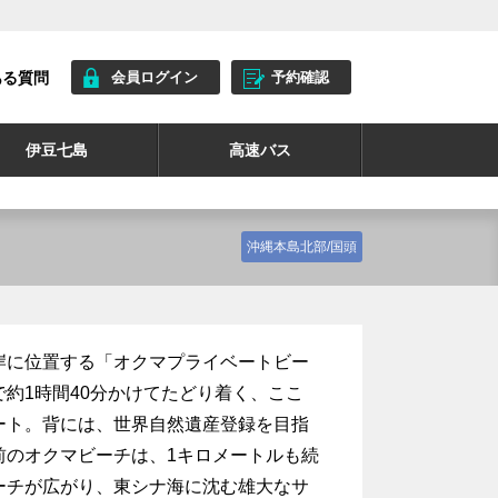
ある質問
会員ログイン
予約確認
伊豆七島
高速バス
沖縄本島北部/国頭
岸に位置する「オクマプライベートビー
約1時間40分かけてたどり着く、ここ
ート。背には、世界自然遺産登録を目指
前のオクマビーチは、1キロメートルも続
ーチが広がり、東シナ海に沈む雄大なサ