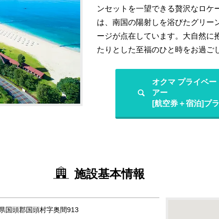
ンセットを一望できる贅沢なロケー
は、南国の陽射しを浴びたグリー
ージが点在しています。大自然に
たりとした至福のひと時をお過ご
オクマ プライベ
アー
[航空券＋宿泊]プ
施設基本情報
沖縄県国頭郡国頭村字奥間913