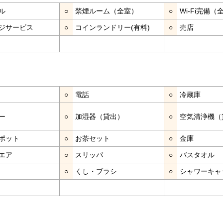
ル
○
禁煙ルーム（全室）
○
Wi-Fi完備（
ジサービス
○
コインランドリー(有料)
○
売店
○
電話
○
冷蔵庫
ー
○
加湿器（貸出）
○
空気清浄機（
ポット
○
お茶セット
○
金庫
エア
○
スリッパ
○
バスタオル
○
くし・ブラシ
○
シャワーキャ