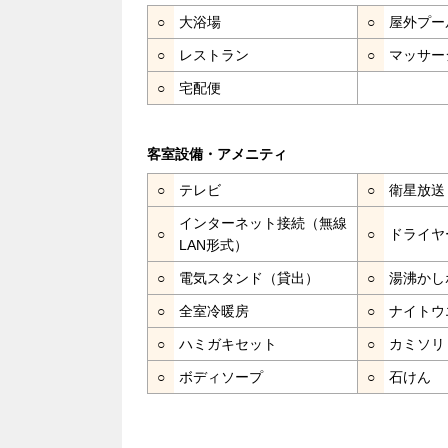
○
大浴場
○
屋外プー
○
レストラン
○
マッサー
○
宅配便
客室設備・アメニティ
○
テレビ
○
衛星放送
インターネット接続（無線
○
○
ドライヤ
LAN形式）
○
電気スタンド（貸出）
○
湯沸かし
○
全室冷暖房
○
ナイトウ
○
ハミガキセット
○
カミソリ
○
ボディソープ
○
石けん