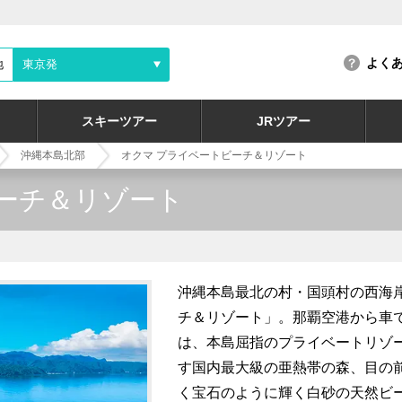
よく
地
東京発
スキーツアー
JRツアー
沖縄本島北部
オクマ プライベートビーチ＆リゾート
ーチ＆リゾート
沖縄本島最北の村・国頭村の西海
チ＆リゾート」。那覇空港から車で
は、本島屈指のプライベートリゾ
す国内最大級の亜熱帯の森、目の
く宝石のように輝く白砂の天然ビ