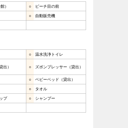
全館）
○
ビーチ目の前
○
自動販売機
○
温水洗浄トイレ
貸出）
○
ズボンプレッサー（貸出）
○
ベビーベッド（貸出）
○
タオル
ップ
○
シャンプー