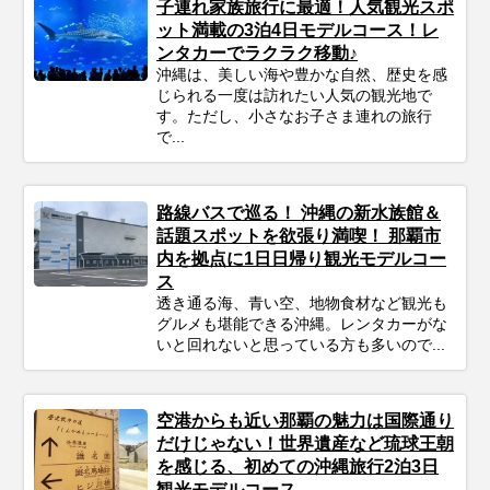
子連れ家族旅行に最適！人気観光スポ
ット満載の3泊4日モデルコース！レ
ンタカーでラクラク移動♪
沖縄は、美しい海や豊かな自然、歴史を感
じられる一度は訪れたい人気の観光地で
す。ただし、小さなお子さま連れの旅行
で...
路線バスで巡る！ 沖縄の新水族館＆
話題スポットを欲張り満喫！ 那覇市
内を拠点に1日日帰り観光モデルコー
ス
透き通る海、青い空、地物食材など観光も
グルメも堪能できる沖縄。レンタカーがな
いと回れないと思っている方も多いので...
空港からも近い那覇の魅力は国際通り
だけじゃない！世界遺産など琉球王朝
を感じる、初めての沖縄旅行2泊3日
観光モデルコース