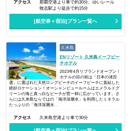
アクセス
那覇空港より車で約30分、ゆいレール
牧志駅より徒歩で約15分
[航空券＋宿泊]プラン一覧へ
久米島
ENリゾート 久米島イーフビー
チホテル
2023年4月リブランドオープン！
ホテルの目の前は「日本の渚百
選」に選ばれた天然ロングビーチのイーフビーチに直結した
絶好ロケーション！オーシャンビュールームはエメラルドグ
リーンの海と真っ白なビーチが窓一杯に広がっています。さ
らには久米島ならではの「海洋深層水」を利用したミネラル
たっぷりの「海洋深層水…
アクセス
久米島空港より車で30分
[航空券＋宿泊]プラン一覧へ