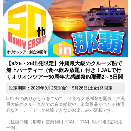
【9/25・26出発限定】沖縄最大級のクルーズ船で
船上パーティー（食べ飲み放題）付き！JALで行
くオリオンツアー50周年大感謝祭IN那覇2～5日間
設定期間：2026年9月25日(金)・9月26日(土)出発限定
50年分のありがとうをこめて、特別な大感謝祭を開催！沖縄
最大級のクルーズ船での音楽鑑賞や、豪華景品が当たる抽選
会など、ここでしか体験できないお楽しみが満載です。
（往復沖縄（那覇）空港利用／JAL・JTA利用／2名1室利用
一例）