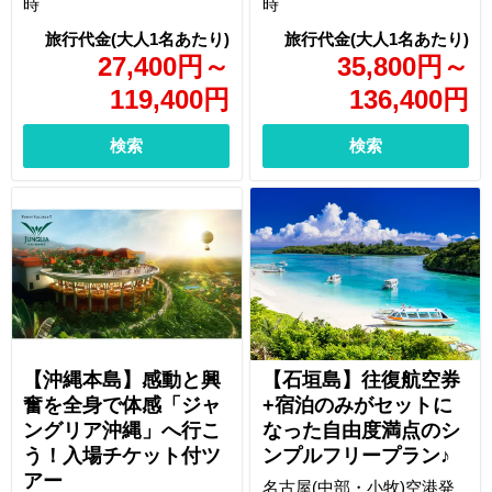
時
時
27,400
円
～
35,800
円
～
119,400
円
136,400
円
検索
検索
【沖縄本島】感動と興
【石垣島】往復航空券
奮を全身で体感「ジャ
+宿泊のみがセットに
ングリア沖縄」へ行こ
なった自由度満点のシ
う！入場チケット付ツ
ンプルフリープラン♪
アー
名古屋(中部・小牧)空港発