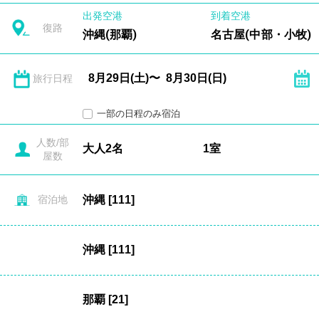
出発空港
到着空港
復路
沖縄(那覇)
名古屋(中部・小牧)
旅行日程
一部の日程のみ宿泊
人数/部
屋数
宿泊地