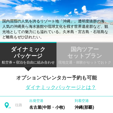
国内屈指の人気を誇るリゾート地「沖縄」。透明度抜群の海、
人気の沖縄美ら海水族館や琉球文化を残す世界遺産群など、観
光地としての魅力にも溢れている。久米島・宮古島・石垣島な
ど離島もぜひ訪れたい。
ダイナミック
国内ツアー
パッケージ
セットプラン
航空券＋宿泊を自由に組み合わせ
現地交通・体験がセットでおトク
オプションでレンタカー予約も可能
ダイナミックパッケージとは？
出発空港
到着空港
往路
名古屋(中部・小牧)
沖縄(那覇)