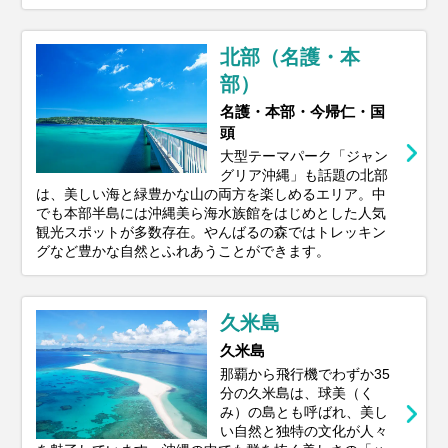
北部（名護・本
部）
名護・本部・今帰仁・国
頭
大型テーマパーク「ジャン
グリア沖縄」も話題の北部
は、美しい海と緑豊かな山の両方を楽しめるエリア。中
でも本部半島には沖縄美ら海水族館をはじめとした人気
観光スポットが多数存在。やんばるの森ではトレッキン
グなど豊かな自然とふれあうことができます。
久米島
久米島
那覇から飛行機でわずか35
分の久米島は、球美（く
み）の島とも呼ばれ、美し
い自然と独特の文化が人々