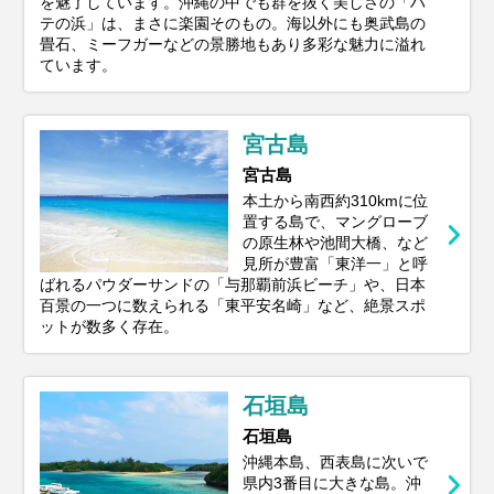
を魅了しています。沖縄の中でも群を抜く美しさの「ハ
テの浜」は、まさに楽園そのもの。海以外にも奥武島の
畳石、ミーフガーなどの景勝地もあり多彩な魅力に溢れ
ています。
宮古島
宮古島
本土から南西約310kmに位
置する島で、マングローブ
の原生林や池間大橋、など
見所が豊富「東洋一」と呼
ばれるパウダーサンドの「与那覇前浜ビーチ」や、日本
百景の一つに数えられる「東平安名崎」など、絶景スポ
ットが数多く存在。
石垣島
石垣島
沖縄本島、西表島に次いで
県内3番目に大きな島。沖