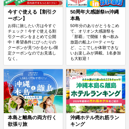
今すぐ使える【割引ク
50周年大感謝祭in沖縄
ーポン】
本島
お得に旅したい方は今すぐ
50年分のありがとうをこめ
チェック！今すぐ使える割
て、オリオン大感謝祭を
引クーポンをまとめて公開
「那覇」で開催！食べ飲み
中！希望条件にぴったりの
放題の船上パーティーな
クーポンが見つかるかも♪限
ど、ここでしか体験できな
定クーポンなのでお見逃し
いお楽しみが満載。1名参加
なく。
も大歓迎！
本島と離島の両方行く
沖縄ホテル売れ筋ラン
欲張り旅
キング