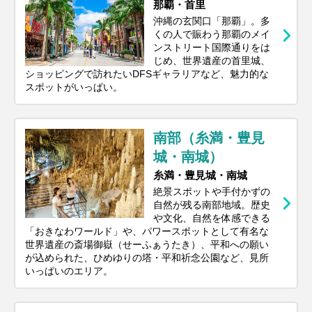
那覇・首里
沖縄の玄関口「那覇」。多
くの人で賑わう那覇のメイ
ンストリート国際通りをは
じめ、世界遺産の首里城、
ショッピングで訪れたいDFSギャラリアなど、魅力的な
スポットがいっぱい。
南部（糸満・豊見
城・南城）
糸満・豊見城・南城
絶景スポットや手付かずの
自然が残る南部地域。歴史
や文化、自然を体感できる
「おきなわワールド」や、パワースポットとして有名な
世界遺産の斎場御嶽（せーふぁうたき）、平和への願い
が込められた、ひめゆりの塔・平和祈念公園など、見所
いっぱいのエリア。