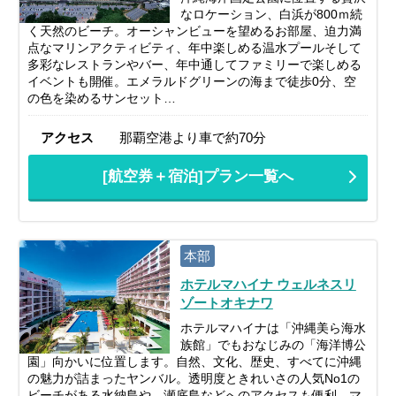
なロケーション、白浜が800ｍ続
く天然のビーチ。オーシャンビューを望めるお部屋、迫力満
点なマリンアクティビティ、年中楽しめる温水プールそして
多彩なレストランやバー、年中通してファミリーで楽しめる
イベントも開催。エメラルドグリーンの海まで徒歩0分、空
の色を染めるサンセット…
アクセス
那覇空港より車で約70分
[航空券＋宿泊]プラン一覧へ
本部
ホテルマハイナ ウェルネスリ
ゾートオキナワ
ホテルマハイナは「沖縄美ら海水
族館」でもおなじみの「海洋博公
園」向かいに位置します。自然、文化、歴史、すべてに沖縄
の魅力が詰まったヤンバル。透明度ときれいさの人気No1の
ビーチがある水納島や、瀬底島などへのアクセスも便利。マ