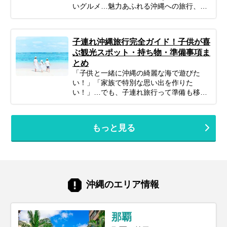
いグルメ…魅力あふれる沖縄への旅行、考
えただけでワクワクしますよね！忙しい毎
日を抜け出して、非日常を満喫したいと考
えている方も多いのではないでしょうか。
子連れ沖縄旅行完全ガイド！子供が喜
でも、気になるのが「実際いくらかかる
ぶ観光スポット・持ち物・準備事項ま
の？」という費用面。旅行費用は、時期や
とめ
日数、過ごし方によって大きく変わりま
「子供と一緒に沖縄の綺麗な海で遊びた
す。 この記事では、沖縄旅行のリアルな予
い！」「家族で特別な思い出を作りた
算感から、賢く費用を抑えるコツ、予算別
い！」…でも、子連れ旅行って準備も移動
のモデルプランまで、あなたの旅行計画に
も大変そう…なんて思っていませんか？大
役立つ情報をギュッとまとめてお届けしま
丈夫！ポイントを押さえてしっかり計画す
す！しっかり予算を把握して、最高の沖縄
れば、子連れ沖縄旅行は最高の体験になり
旅行を実現しましょう。
もっと見る
ます。 このガイドでは、子連れファミリー
が沖縄旅行を思いっきり楽しむための、計
画の立て方からおすすめスポット＆ホテ
ル、あると便利な持ち物、注意点まで、マ
マ・パパ目線で徹底解説！この記事を読ん
で、不安を解消し、笑顔あふれる家族旅行
沖縄のエリア情報
を実現しましょう♪
那覇