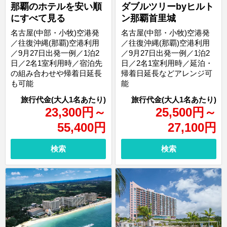
那覇のホテルを安い順
ダブルツリーbyヒルト
にすべて見る
ン那覇首里城
名古屋(中部・小牧)空港発
名古屋(中部・小牧)空港発
／往復沖縄(那覇)空港利用
／往復沖縄(那覇)空港利用
／9月27日出発一例／1泊2
／9月27日出発一例／1泊2
日／2名1室利用時／宿泊先
日／2名1室利用時／延泊・
の組み合わせや帰着日延長
帰着日延長などアレンジ可
も可能
能
23,300
円
～
25,500
円
～
55,400
円
27,100
円
検索
検索