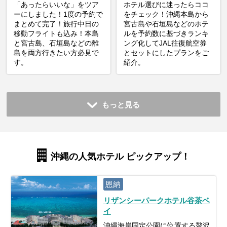
「あったらいいな」をツア
ホテル選びに迷ったらココ
ーにしました！1度の予約で
をチェック！沖縄本島から
まとめて完了！旅行中日の
宮古島や石垣島などのホテ
移動フライトも込み！本島
ルを予約数に基づきランキ
と宮古島、石垣島などの離
ング化してJAL往復航空券
島を両方行きたい方必見で
とセットにしたプランをご
す。
紹介。
もっと見る
沖縄の人気ホテル ピックアップ！
恩納
リザンシーパークホテル谷茶ベ
イ
沖縄海岸国定公園に位置する贅沢