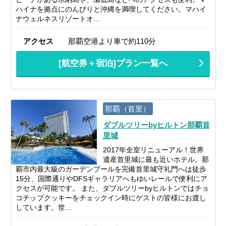
ハイナを拠点にのんびりと沖縄を満喫してください。マハイ
ナウェルネスリゾートオ…
アクセス
那覇空港より車で約110分
[航空券＋宿泊]プラン一覧へ
那覇（首里）
ダブルツリーbyヒルトン那覇首
里城
2017年全室リニューアル！世界
遺産首里城に最も近いホテル。那
覇市内最大級のガーデンプールを完備首里城守礼門へは徒歩
15分、国際通りやDFSギャラリアへもゆいレールで便利にア
クセスが可能です。 また、ダブルツリーbyヒルトンではチョ
コチップクッキーをチェックイン時にゲストの皆様にお渡し
しています。世…