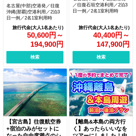
／往復石垣空港利用／2泊3
名古屋(中部)空港発／往復
日一例／2名1室利用時
沖縄(那覇)空港利用／2泊3
日一例／2名1室利用時
50,600
円
～
40,400
円
～
194,900
円
147,900
円
検索
検索
【宮古島】往復航空券
【離島&本島の両方行
+宿泊のみがセットに
く】あったらいいなを
なった自由度満点のシ
ツアーにしました！中