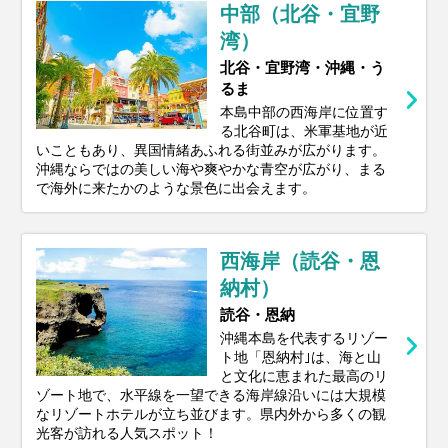
中部（北谷・宜野
湾）
北谷・宜野湾・沖縄・う
るま
本島中部の西海岸に位置す
る北谷町は、米軍基地が近
いこともあり、異国情緒あふれる街並みが広がります。
沖縄ならではの美しい海や爽やかな青空が広がり、まる
で海外に来たかのような景色に出会えます。
西海岸（読谷・恩
納村）
読谷・恩納
沖縄本島を代表するリゾー
ト地「恩納村｣は、海と山
と文化に恵まれた最高のリ
ゾート地で、水平線を一望できる海岸線沿いには大規模
なリゾートホテルが立ち並びます。県内外から多くの観
光客が訪れる人気スポット！