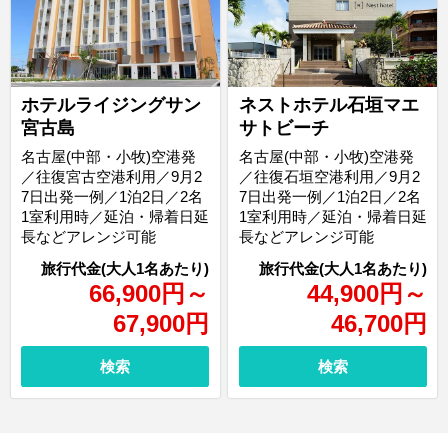
ホテルライジングサン
ネストホテル石垣マエ
宮古島
サトビーチ
名古屋(中部・小牧)空港発
名古屋(中部・小牧)空港発
／往復宮古空港利用／9月2
／往復石垣空港利用／9月2
7日出発一例／1泊2日／2名
7日出発一例／1泊2日／2名
1室利用時／延泊・帰着日延
1室利用時／延泊・帰着日延
長などアレンジ可能
長などアレンジ可能
66,900
円
～
44,900
円
～
67,900
円
46,700
円
検索
検索