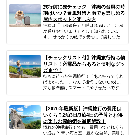
旅行前に要チェック！沖縄の台風の時
期はいつ？台風対策と雨でも楽しめる
屋内スポットと楽しみ方
沖縄は「台風銀座」と呼ばれるほど、台風
が通りやすいエリアとして知られていま
す。 せっかくの旅行を安心して楽しむため
にも、事前にシーズンの特徴をチェックし
ておきましょう。
【チェックリスト付】沖縄旅行持ち物
リスト！必需品からあると便利なグッ
ズまで！
待ちに待った沖縄旅行！「あれ持ってくれ
ばよかった…」なんて後悔しないために、
持ち物準備はスマートに済ませたいですよ
ね。このガイドを読めば、必需品から便利
グッズまでしっかりチェックできます。忘
れ物ゼロで、身軽に、快適に！最高の沖縄
【2026年最新版】沖縄旅行の費用は
旅行をスタートさせるための準備を始めま
いくら？2泊3日/3泊4日の予算とお得
しょう♪
に楽しむ節約術を徹底解説！
憧れの沖縄旅行！でも、費用ってどれくら
い必要？ 青い海と空、豊かな自然、美味し