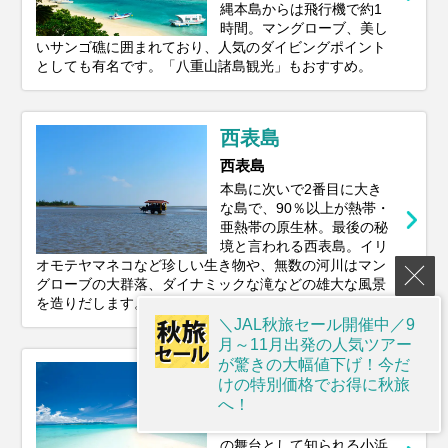
縄本島からは飛行機で約1
時間。マングローブ、美し
いサンゴ礁に囲まれており、人気のダイビングポイント
としても有名です。「八重山諸島観光」もおすすめ。
西表島
西表島
本島に次いで2番目に大き
な島で、90％以上が熱帯・
亜熱帯の原生林。最後の秘
境と言われる西表島。イリ
オモテヤマネコなど珍しい生き物や、無数の河川はマン
グローブの大群落、ダイナミックな滝などの雄大な風景
を造りだします。
＼JAL秋旅セール開催中／9
月～11月出発の人気ツアー
が驚きの大幅値下げ！今だ
小浜島
けの特別価格でお得に秋旅
小浜島
へ！
NHKドラマ「ちゅらさん」
の舞台として知られる小浜