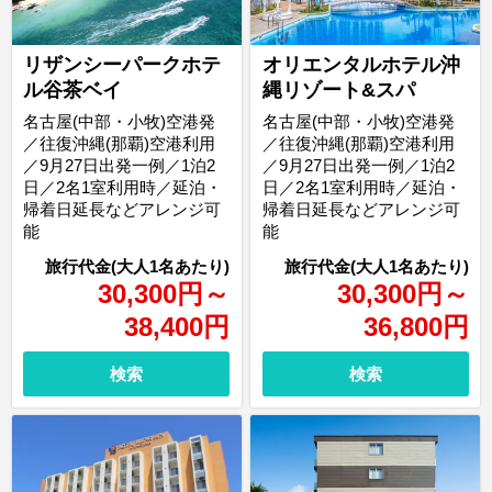
オリエンタルホテル沖
リザンシーパークホテ
縄リゾート&スパ
ル谷茶ベイ
名古屋(中部・小牧)空港発
名古屋(中部・小牧)空港発
／往復沖縄(那覇)空港利用
／往復沖縄(那覇)空港利用
／9月27日出発一例／1泊2
／9月27日出発一例／1泊2
日／2名1室利用時／延泊・
日／2名1室利用時／延泊・
帰着日延長などアレンジ可
帰着日延長などアレンジ可
能
能
30,300
円
～
30,300
円
～
38,400
円
36,800
円
検索
検索