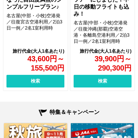
ンプルフリープラン♪
日の移動フライトも込
み！
名古屋(中部・小牧)空港発
／往復宮古空港利用／2泊3
名古屋(中部・小牧)空港発
日一例／2名1室利用時
／往復沖縄(那覇)空港空
港・各離島空港利用／2泊3
日一例／2名1室利用時
43,600
円
～
39,900
円
～
155,500
円
290,300
円
検索
検索
特集＆キャンペーン