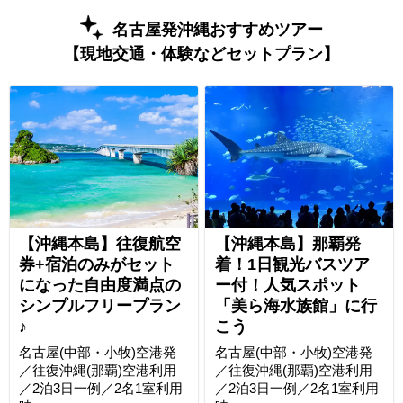
名古屋発沖縄おすすめツアー
【現地交通・体験などセットプラン】
【沖縄本島】往復航空
【沖縄本島】那覇発
券+宿泊のみがセット
着！1日観光バスツア
になった自由度満点の
ー付！人気スポット
シンプルフリープラン
「美ら海水族館」に行
♪
こう
名古屋(中部・小牧)空港発
名古屋(中部・小牧)空港発
／往復沖縄(那覇)空港利用
／往復沖縄(那覇)空港利用
／2泊3日一例／2名1室利用
／2泊3日一例／2名1室利用