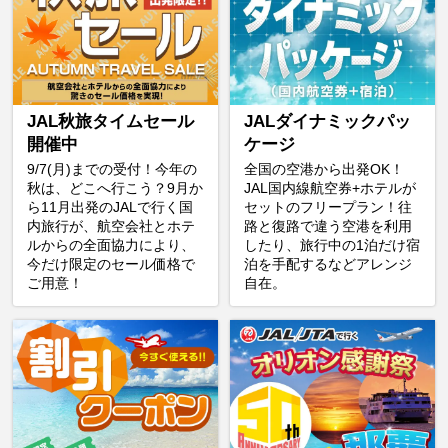
JAL秋旅タイムセール
JALダイナミックパッ
開催中
ケージ
9/7(月)までの受付！今年の
全国の空港から出発OK！
秋は、どこへ行こう？9月か
JAL国内線航空券+ホテルが
ら11月出発のJALで行く国
セットのフリープラン！往
内旅行が、航空会社とホテ
路と復路で違う空港を利用
ルからの全面協力により、
したり、旅行中の1泊だけ宿
今だけ限定のセール価格で
泊を手配するなどアレンジ
ご用意！
自在。