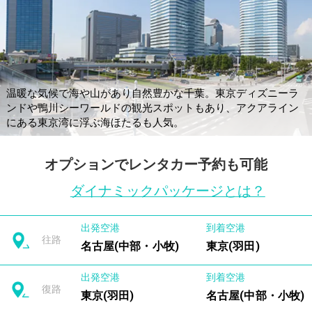
温暖な気候で海や山があり自然豊かな千葉。東京ディズニーラ
ンドや鴨川シーワールドの観光スポットもあり、アクアライン
にある東京湾に浮ぶ海ほたるも人気。
オプションでレンタカー予約も可能
ダイナミックパッケージとは？
出発空港
到着空港
往路
名古屋(中部・小牧)
東京(羽田)
出発空港
到着空港
復路
東京(羽田)
名古屋(中部・小牧)