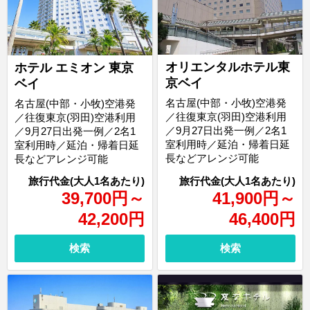
オリエンタルホテル東
ホテル エミオン 東京
京ベイ
ベイ
名古屋(中部・小牧)空港発
名古屋(中部・小牧)空港発
／往復東京(羽田)空港利用
／往復東京(羽田)空港利用
／9月27日出発一例／2名1
／9月27日出発一例／2名1
室利用時／延泊・帰着日延
室利用時／延泊・帰着日延
長などアレンジ可能
長などアレンジ可能
39,700
円
～
41,900
円
～
42,200
円
46,400
円
検索
検索