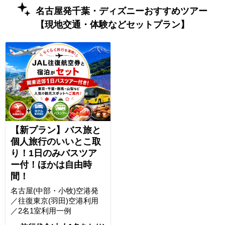
名古屋発千葉・ディズニーおすすめツアー
【現地交通・体験などセットプラン】
【新プラン】バス旅と
個人旅行のいいとこ取
り！1日のみバスツア
ー付！ほかは自由時
間！
名古屋(中部・小牧)空港発
／往復東京(羽田)空港利用
／2名1室利用一例