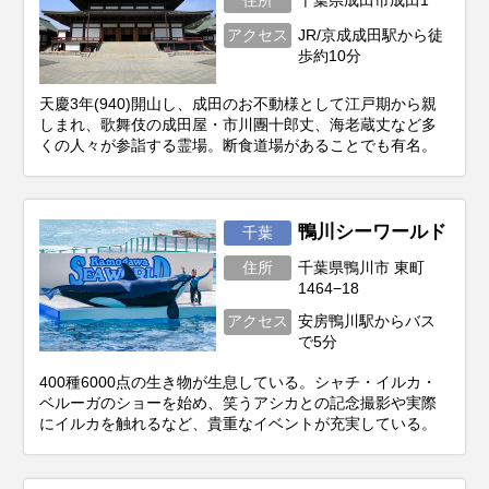
アクセス
JR/京成成田駅から徒
歩約10分
天慶3年(940)開山し、成田のお不動様として江戸期から親
しまれ、歌舞伎の成田屋・市川團十郎丈、海老蔵丈など多
くの人々が参詣する霊場。断食道場があることでも有名。
鴨川シーワールド
千葉
住所
千葉県鴨川市 東町
1464−18
アクセス
安房鴨川駅からバス
で5分
400種6000点の生き物が生息している。シャチ・イルカ・
ベルーガのショーを始め、笑うアシカとの記念撮影や実際
にイルカを触れるなど、貴重なイベントが充実している。