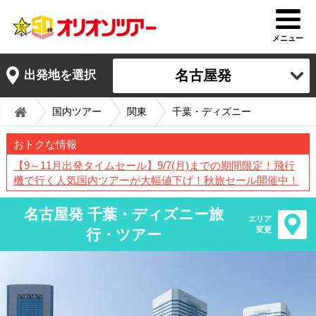
メニュー
名古屋発
出発地を選択
国内ツアー
関東
千葉・ディズニー
おトクな情報
【9～11月出発タイムセール】9/7(月)までの期間限定！飛行
機で行く人気国内ツアーが大幅値下げ！秋旅セール開催中！
名古屋発 千葉・ディズニー旅
エリア
変更
行・ツアー