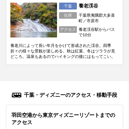
養老渓谷
千葉
住所
千葉県夷隅郡大多喜
町／市原市
アクセス
養老渓谷駅からバス
で10分
養老川によって長い年月をかけて形成された渓谷。四季
折々の様々な景観が楽しめる。秋は紅葉、冬はツララが見
どころ。温泉もあるのでハイキングの後にはもってこい。
千葉・ディズニーのアクセス・移動手段
羽田空港から東京ディズニーリゾートまでの
アクセス