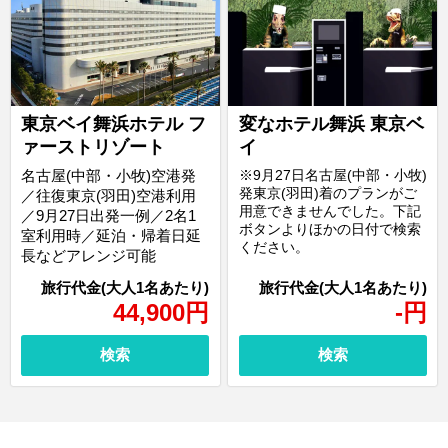
東京ベイ舞浜ホテル フ
変なホテル舞浜 東京ベ
ァーストリゾート
イ
名古屋(中部・小牧)空港発
※9月27日名古屋(中部・小牧)
発東京(羽田)着のプランがご
／往復東京(羽田)空港利用
用意できませんでした。下記
／9月27日出発一例／2名1
ボタンよりほかの日付で検索
室利用時／延泊・帰着日延
ください。
長などアレンジ可能
44,900
円
-
円
検索
検索