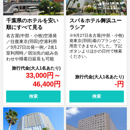
千葉県のホテルを安い
スパ＆ホテル舞浜ユー
順にすべて見る
ラシア
名古屋(中部・小牧)空港発
※9月27日名古屋(中部・小牧)
発東京(羽田)着のプランがご
／往復東京(羽田)空港利用
用意できませんでした。下記
／9月27日出発一例／2名1
ボタンよりほかの日付で検索
室利用時／宿泊先の組み合
ください。
わせや帰着日延長も可能
33,000
円
～
46,400
円
-
円
検索
検索