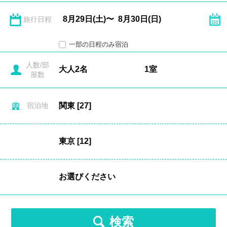
旅行日程
一部の日程のみ宿泊
人数/部
屋数
宿泊地
検索