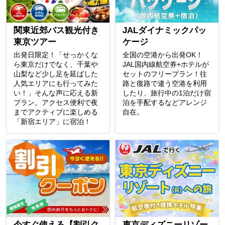
関東近郊バス観光付き
JALダイナミックパッ
東京ツアー
ケージ
出発日限定！「せっかくな
全国の空港から出発OK！
ら東京だけでなく、千葉や
JAL国内線航空券+ホテルが
山梨など少し足を延ばした
セットのフリープラン！往
人気エリアにも行ってみた
路と復路で違う空港を利用
い！」そんな声に応える新
したり、旅行中の1泊だけ宿
プラン。アクセス便利で夜
泊を手配するなどアレンジ
までアクティブに楽しめる
自在。
「新宿エリア」に宿泊！
今すぐ使える【割引ク
東京ディズニーリゾー