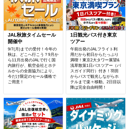
JAL秋旅タイムセール
1日観光バス付き東京
開催中
ツアー
9/7(月)までの受付！今年の
午前出発のJALフライト利
秋は、どこへ行こう？9月か
用だから初日からたっぷり
ら11月出発のJALで行く国
満喫！東京2大タワー展望&
内旅行が、航空会社とホテ
浅草散策1日バスツアー（バ
ルからの全面協力により、
スガイド同行）付き！羽田
今だけ限定のセール価格で
からバスで観光しながらホ
ご用意！
テルまで楽々移動。2日目以
降は完全自由時間！