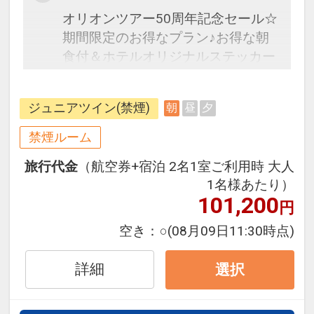
オリオンツアー50周年記念セール☆
期間限定のお得なプラン♪お得な朝
食付＆ホテルオリジナルステッカー
プレゼント♪
ジュニアツイン(禁煙)
朝
昼
夕
フライトは安心のJAL（またはJAL
グループ）確約！フライトマイル
禁煙ルーム
50%貯まります。
旅行代金
（航空券+宿泊 2名1室ご利用時 大人
オプションでレンタカーや現地交
1名様あたり）
通・体験プランなどの追加（同時予
101,200
円
約）が可能なプランもございます。
空き：
○
(08月09日11:30時点)
＜オーシャンビュールーム＞
・ホテルから離島ターミナルまで徒
詳細
選択
歩約3分
・繁華街の中心にある立地