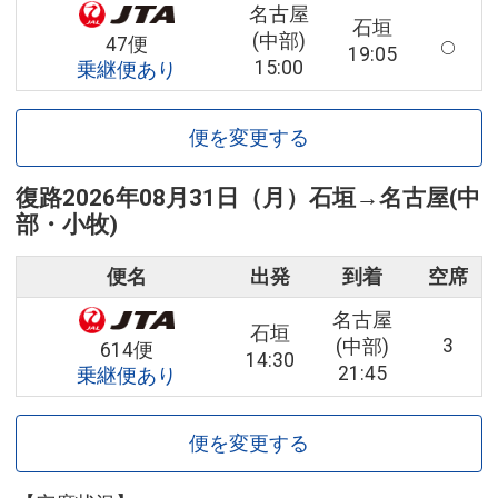
名古屋
石垣
(中部)
47便
19:05
15:00
乗継便あり
便を変更する
復路
2026年08月31日（月）
石垣
→
名古屋(中
部・小牧)
便名
出発
到着
空席
名古屋
石垣
3
(中部)
614便
14:30
21:45
乗継便あり
便を変更する