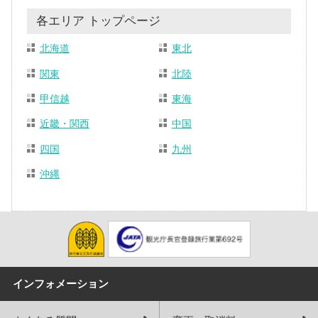
各エリア トップページ
北海道
東北
関東
北陸
甲信越
東海
近畿・関西
中国
四国
九州
沖縄
インフォメーション