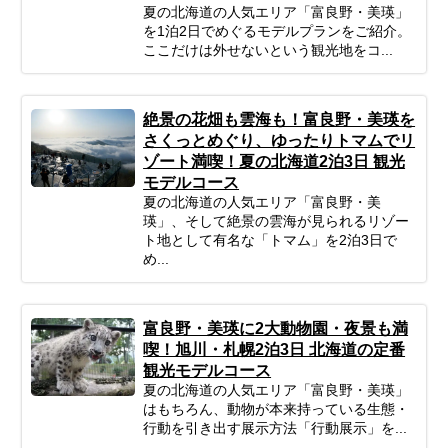
夏の北海道の人気エリア「富良野・美瑛」
を1泊2日でめぐるモデルプランをご紹介。
ここだけは外せないという観光地をコ...
絶景の花畑も雲海も！富良野・美瑛を
さくっとめぐり、ゆったりトマムでリ
ゾート満喫！夏の北海道2泊3日 観光
モデルコース
夏の北海道の人気エリア「富良野・美
瑛」、そして絶景の雲海が見られるリゾー
ト地として有名な「トマム」を2泊3日で
め...
富良野・美瑛に2大動物園・夜景も満
喫！旭川・札幌2泊3日 北海道の定番
観光モデルコース
夏の北海道の人気エリア「富良野・美瑛」
はもちろん、動物が本来持っている生態・
行動を引き出す展示方法「行動展示」を...