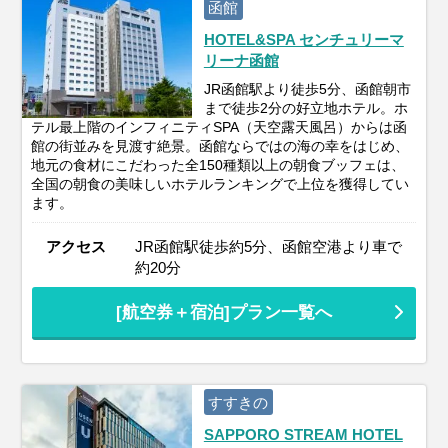
函館
HOTEL&SPA センチュリーマ
リーナ函館
JR函館駅より徒歩5分、函館朝市
まで徒歩2分の好立地ホテル。ホ
テル最上階のインフィニティSPA（天空露天風呂）からは函
館の街並みを見渡す絶景。函館ならではの海の幸をはじめ、
地元の食材にこだわった全150種類以上の朝食ブッフェは、
全国の朝食の美味しいホテルランキングで上位を獲得してい
ます。
アクセス
JR函館駅徒歩約5分、函館空港より車で
約20分
[航空券＋宿泊]プラン一覧へ
すすきの
SAPPORO STREAM HOTEL