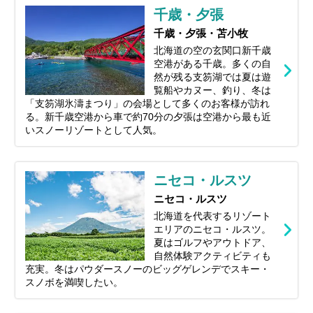
千歳・夕張
千歳・夕張・苫小牧
北海道の空の玄関口新千歳
空港がある千歳。多くの自
然が残る支笏湖では夏は遊
覧船やカヌー、釣り、冬は
「支笏湖氷濤まつり」の会場として多くのお客様が訪れ
る。新千歳空港から車で約70分の夕張は空港から最も近
いスノーリゾートとして人気。
ニセコ・ルスツ
ニセコ・ルスツ
北海道を代表するリゾート
エリアのニセコ・ルスツ。
夏はゴルフやアウトドア、
自然体験アクティビティも
充実。冬はパウダースノーのビッグゲレンデでスキー・
スノボを満喫したい。