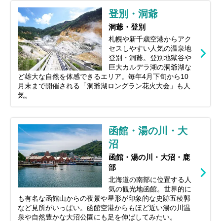
登別・洞爺
洞爺・登別
札幌や新千歳空港からアク
セスしやすい人気の温泉地
登別・洞爺。登別地獄谷や
巨大カルデラ湖の洞爺湖な
ど雄大な自然を体感できるエリア。毎年4月下旬から10
月末まで開催される「洞爺湖ロングラン花火大会」も人
気。
函館・湯の川・大
沼
函館・湯の川・大沼・鹿
部
北海道の南部に位置する人
気の観光地函館。世界的に
も有名な函館山からの夜景や星形が印象的な史跡五稜郭
など見所がいっぱい。函館空港からもほど近い湯の川温
泉や自然豊かな大沼公園にも足を伸ばしてみたい。