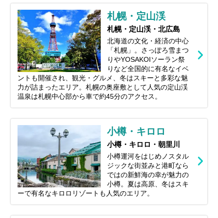
ら、春夏秋冬それぞれの魅力、お得に旅す
札幌・定山渓
るコツまで、北海道旅行を120%楽しむた
めの情報をお届けします！
札幌・定山渓・北広島
北海道の文化・経済の中心
「札幌」。さっぽろ雪まつ
りやYOSAKOIソーラン祭
りなど全国的に有名なイベ
ントも開催され、観光・グルメ、冬はスキーと多彩な魅
力が詰まったエリア。札幌の奥座敷として人気の定山渓
温泉は札幌中心部から車で約45分のアクセス。
小樽・キロロ
小樽・キロロ・朝里川
小樽運河をはじめノスタル
ジックな街並みと港町なら
ではの新鮮海の幸が魅力の
小樽。夏は高原、冬はスキ
ーで有名なキロロリゾートも人気のエリア。