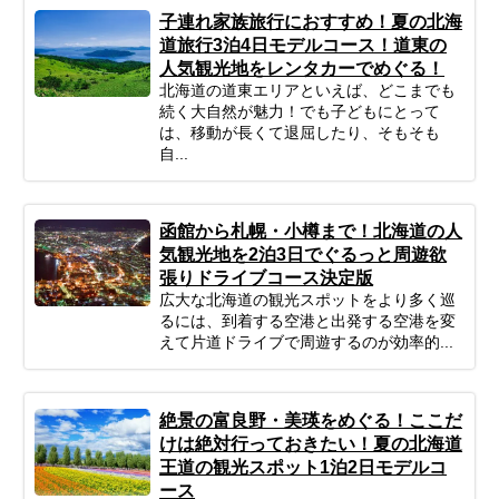
子連れ家族旅行におすすめ！夏の北海
道旅行3泊4日モデルコース！道東の
人気観光地をレンタカーでめぐる！
北海道の道東エリアといえば、どこまでも
続く大自然が魅力！でも子どもにとって
は、移動が長くて退屈したり、そもそも
自...
函館から札幌・小樽まで！北海道の人
気観光地を2泊3日でぐるっと周遊欲
張りドライブコース決定版
広大な北海道の観光スポットをより多く巡
るには、到着する空港と出発する空港を変
えて片道ドライブで周遊するのが効率的...
絶景の富良野・美瑛をめぐる！ここだ
けは絶対行っておきたい！夏の北海道
王道の観光スポット1泊2日モデルコ
ース