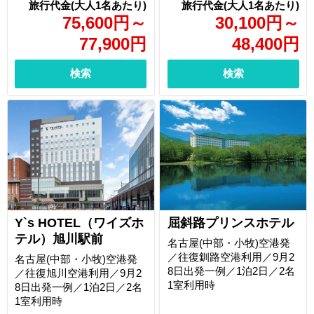
75,600
円
～
30,100
円
～
77,900
円
48,400
円
検索
検索
Y`s HOTEL（ワイズホ
屈斜路プリンスホテル
テル）旭川駅前
名古屋(中部・小牧)空港発
／往復釧路空港利用／9月2
名古屋(中部・小牧)空港発
8日出発一例／1泊2日／2名
／往復旭川空港利用／9月2
1室利用時
8日出発一例／1泊2日／2名
1室利用時