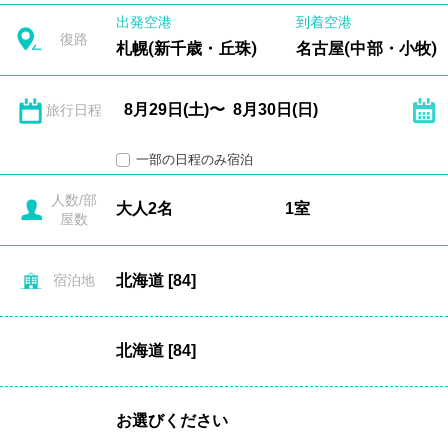
出発空港
到着空港
復路
札幌(新千歳・丘珠)
名古屋(中部・小牧)
旅行日程
一部の日程のみ宿泊
人数/部
屋数
宿泊地