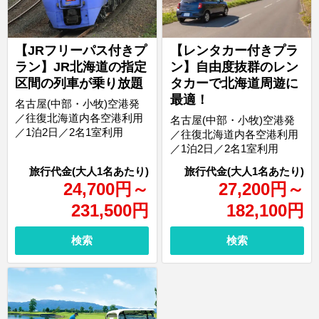
【JRフリーパス付きプ
【レンタカー付きプラ
ラン】JR北海道の指定
ン】自由度抜群のレン
区間の列車が乗り放題
タカーで北海道周遊に
最適！
名古屋(中部・小牧)空港発
／往復北海道内各空港利用
名古屋(中部・小牧)空港発
／1泊2日／2名1室利用
／往復北海道内各空港利用
／1泊2日／2名1室利用
24,700
円
～
27,200
円
～
231,500
円
182,100
円
検索
検索