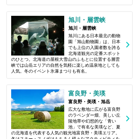
旭川・層雲峡
旭川・層雲峡
旭川にある日本最北の動物
園「旭山動物園」は、日本
でも上位の入園者数を誇る
北海道観光の定番スポット
のひとつ。北海道の屋根大雪山のふもとに位置する層雲
峡では山岳エリアの自然を気軽に楽しめ温泉地としても
人気。冬のイベント氷瀑まつりも有名。
富良野・美瑛
富良野・美瑛・旭岳
広大な敷地に広がる富良野
のラベンダー畑、美しい丘
陵地帯や幻想的な「青い
池」で有名な美瑛など、夏
の北海道を代表する人気の観光地富良野・美瑛エリア。
冬はスキー・スノボはもちろん様々なアクティビティを