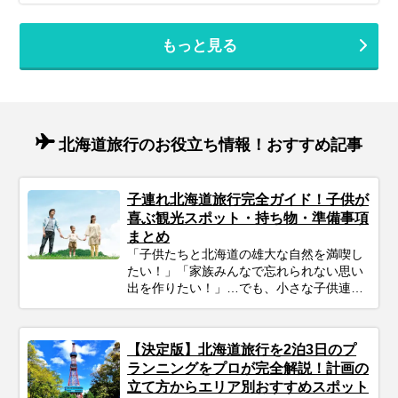
もっと見る
北海道旅行のお役立ち情報！おすすめ記事
子連れ北海道旅行完全ガイド！子供が
喜ぶ観光スポット・持ち物・準備事項
まとめ
「子供たちと北海道の雄大な自然を満喫し
たい！」「家族みんなで忘れられない思い
出を作りたい！」…でも、小さな子供連れ
の旅行は、準備や移動、現地の過ごし方な
ど、何かと不安がつきものですよね。ご安
心ください！ポイントを押さえてしっかり
【決定版】北海道旅行を2泊3日のプ
計画すれば、子連れ北海道旅行は最高の体
ランニングをプロが完全解説！計画の
験になります。 この記事では、子連れファ
立て方からエリア別おすすめスポット
ミリーが北海道旅行を思いっきり楽しむた