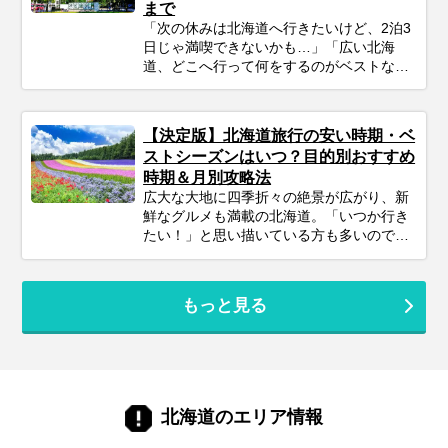
まで
めの、計画の立て方の基本から、子供が絶
対喜ぶおすすめスポット＆アクティビテ
「次の休みは北海道へ行きたいけど、2泊3
ィ、ホテル選びの秘訣、そしてあると便利
日じゃ満喫できないかも…」「広い北海
な持ち物や注意点まで、パパママ目線で徹
道、どこへ行って何をするのがベストな
底解説！この記事を読んで、子連れ旅行の
の？」そんな風に悩んでいませんか？短い
不安を解消し、家族みんなの笑顔があふれ
休みでも、事前の計画次第で北海道の雄大
る北海道旅行を実現しましょう♪
な自然、美味しいグルメ、心癒される景色
【決定版】北海道旅行の安い時期・ベ
をたっぷり楽しむことは可能です！この記
ストシーズンはいつ？目的別おすすめ
事では、忙しいあなたのために、2泊3日の
時期＆月別攻略法
北海道旅行を最大限に楽しむための計画の
広大な大地に四季折々の絶景が広がり、新
立て方から、エリア別の魅力、旅を充実さ
鮮なグルメも満載の北海道。「いつか行き
せるための秘訣まで、ぎゅっと凝縮してお
たい！」と思い描いている方も多いのでは
届けします。あなただけの特別な北海道旅
ないでしょうか。でも、いざ計画するとな
行を実現するためのヒントを見つけて、最
ると「北海道旅行って、どの時期が一番楽
高の思い出を作りに出かけましょう！
しめるの？」「自分のやりたいことに合う
もっと見る
シーズンはいつ？」と迷ってしまいますよ
ね。北海道は訪れる季節によって、気候は
もちろん、見られる景色や体験できるこ
と、そして旬の味覚もがらりと変わりま
す。あなたの「北海道でこんな旅がした
い！」という想いを叶えるためには、ベス
北海道のエリア情報
トシーズン選びがとても重要。この記事で
は、あなたの目的にぴったりな旅行時期か