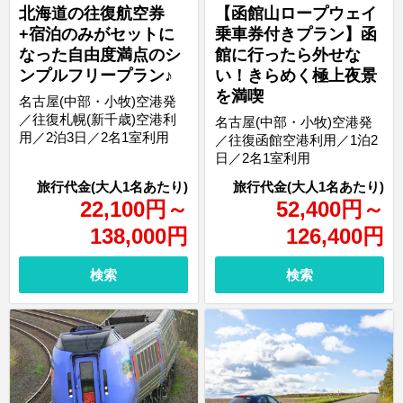
北海道の往復航空券
【函館山ロープウェイ
+宿泊のみがセットに
乗車券付きプラン】函
なった自由度満点のシ
館に行ったら外せな
ンプルフリープラン♪
い！きらめく極上夜景
を満喫
名古屋(中部・小牧)空港発
／往復札幌(新千歳)空港利
名古屋(中部・小牧)空港発
用／2泊3日／2名1室利用
／往復函館空港利用／1泊2
日／2名1室利用
22,100
円
～
52,400
円
～
138,000
円
126,400
円
検索
検索