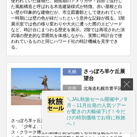
使われていた建物だ。開拓期のアメリカ中・西部で流行し
た風船構造と呼ばれる木造建築様式が特徴。赤い屋根と白
い壁が印象的な建物だが、市立図書館として使われていた
一時期には壁の色が緑だったという意外な記録が残る。1階
展示室では色の移り変わりや大火に遭った際のエピソード
など、時計台にまつわる歴史を展示。2階では再現された演
武場の歴史的な雰囲気を体感しながら、実際に時計台で使
われているものと同じハワード社の時計機械を見学でき
る。
さっぽろ羊ケ丘展
札幌
望台
住所
北海道札幌市豊平区
羊ヶ丘1番地
＼JAL秋旅セール開催中／9
アクセス
地下鉄福住駅からバ
月～11月出発の人気ツアー
ス約10分
が驚きの大幅値下げ！今だ
けの特別価格でお得に秋旅
さっぽろ羊ヶ丘展望台は北海道札幌市豊平区羊ケ丘にあ
へ！
り、「少年よ、大志を抱け！」で有名なウィリアム・スミ
ス・クラーク博士の銅像がある札幌でも有名な観光スポッ