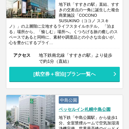
地下鉄「すすきの駅」直結、すす
きの交差点の一角に誕生した複合
商業施設「COCONO
SUSUKINO（ココノ ススキ
ノ）」の上層階に立地するライフスタイルホテル。 「泊ま
る」場所から、「愉しむ」場所へ。くつろげる旅の癒しのス
ペースであると同時に、素材や調度品との小さな出会いが、
心を豊かにするプライ…
アクセス
地下鉄南北線「すすきの駅」より徒歩
で約1分（直結）
[航空券＋宿泊]プラン一覧へ
中島公園
ベッセルイン札幌中島公園
地下鉄「中島公園駅」から徒歩1
分。全室禁煙ルームで空気加湿清
浄機完備、世界最高峰のベッドメ