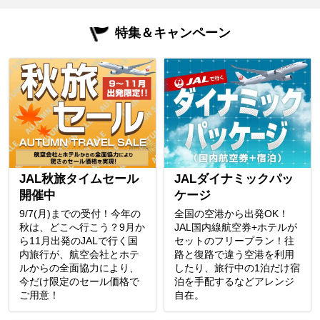
特集＆キャンペーン
JAL秋旅タイムセール
JALダイナミックパッ
開催中
ケージ
9/7(月)までの受付！今年の
全国の空港から出発OK！
秋は、どこへ行こう？9月か
JAL国内線航空券+ホテルが
ら11月出発のJALで行く国
セットのフリープラン！往
内旅行が、航空会社とホテ
路と復路で違う空港を利用
ルからの全面協力により、
したり、旅行中の1泊だけ宿
今だけ限定のセール価格で
泊を手配するなどアレンジ
ご用意！
自在。