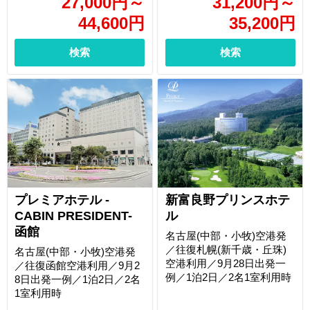
27,000
円
～
31,200
円
～
44,600
円
35,200
円
検索
検索
プレミアホテル -
新富良野プリンスホテ
CABIN PRESIDENT-
ル
函館
名古屋(中部・小牧)空港発
／往復札幌(新千歳・丘珠)
名古屋(中部・小牧)空港発
空港利用／9月28日出発一
／往復函館空港利用／9月2
例／1泊2日／2名1室利用時
8日出発一例／1泊2日／2名
1室利用時