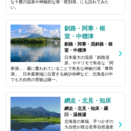
な十勝川温泉や神秘的な湖「然別湖」にも訪れてみた
い。
釧路・阿寒・根
室・中標津
釧路・阿寒・屈斜路・根
室・中標津
日本最大の湿原「釧路湿
原」やマリモで有名な「阿
寒湖」、霧に覆われていることで有名な神秘の湖「摩周
湖」、日本最東端に位置する納沙布岬など、北海道の中
でも大自然の景観は随一。
網走・北見・知床
網走・北見・知床・羅
臼・温根湯
北海道の東端、手つかずの
大自然が残る世界自然遺産