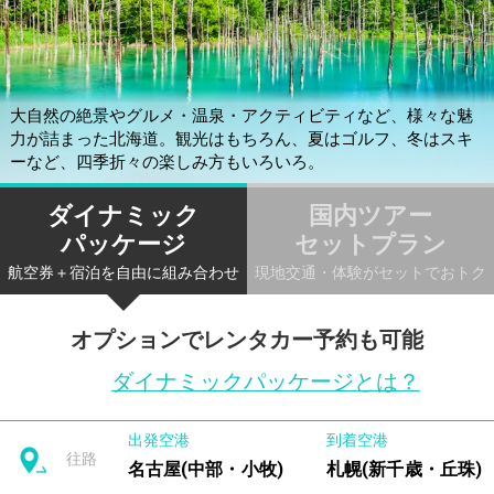
大自然の絶景やグルメ・温泉・アクティビティなど、様々な魅
力が詰まった北海道。観光はもちろん、夏はゴルフ、冬はスキ
ーなど、四季折々の楽しみ方もいろいろ。
ダイナミック
国内ツアー
パッケージ
セットプラン
航空券＋宿泊を自由に組み合わせ
現地交通・体験がセットでおトク
オプションでレンタカー予約も可能
ダイナミックパッケージとは？
出発空港
到着空港
往路
名古屋(中部・小牧)
札幌(新千歳・丘珠)