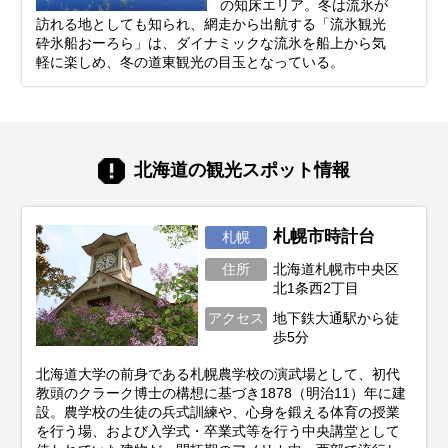
の知床エリア。冬は流氷が
訪れる地としても知られ、網走から出航する「流氷観光
砕氷船おーろら」は、ダイナミックな流氷を船上から気
軽に楽しめ、冬の道東観光の目玉となっている。
北海道の観光スポット情報
札幌市時計台
札幌
住所
北海道札幌市中央区
北1条西2丁目
アクセス
地下鉄大通駅から徒
歩5分
北海道大学の前身である札幌農学校の演武場として、初代
教頭のクラーク博士の構想に基づき1878（明治11）年に建
設。農学校の生徒の兵式訓練や、心身を鍛える体育の授業
を行う場、および入学式・卒業式等を行う中央講堂として