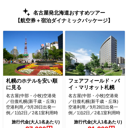
名古屋発北海道おすすめツアー
【航空券＋宿泊ダイナミックパッケージ】
札幌のホテルを安い順
フェアフィールド・バ
に見る
イ・マリオット札幌
名古屋(中部・小牧)空港発
名古屋(中部・小牧)空港発
／往復札幌(新千歳・丘珠)
／往復札幌(新千歳・丘珠)
空港利用／9月28日出発一
空港利用／9月28日出発一
例／1泊2日／2名1室利用時
例／1泊2日／2名1室利用時