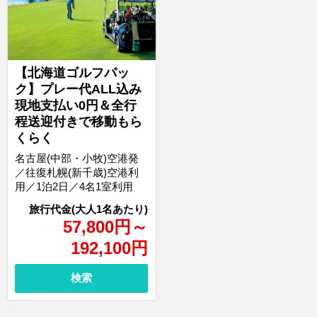
【北海道ゴルフパッ
ク】プレー代ALL込み
現地支払い0円＆全行
程送迎付きで移動もら
くらく
名古屋(中部・小牧)空港発
／往復札幌(新千歳)空港利
用／1泊2日／4名1室利用
57,800
円
～
192,100
円
検索