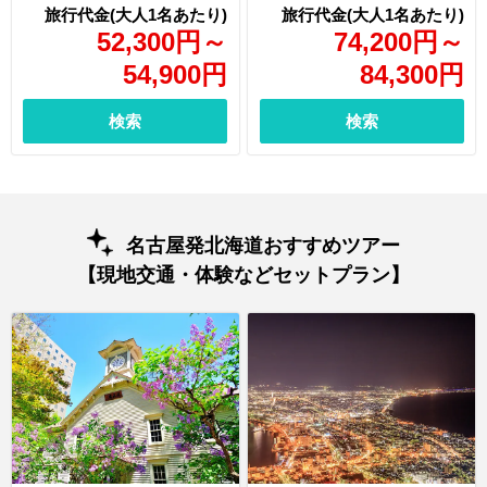
52,300
円
～
74,200
円
～
54,900
円
84,300
円
検索
検索
名古屋発北海道おすすめツアー
【現地交通・体験などセットプラン】