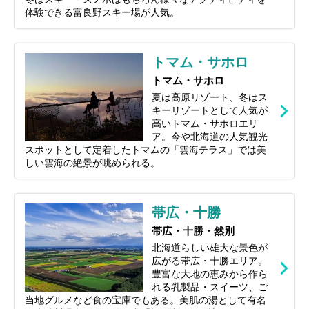
体験できる富良野スキー場が人気。
トマム・サホロ
トマム・サホロ
夏は高原リゾート、冬はス
キーリゾートとして人気が
高いトマム・サホロエリ
ア。今や北海道の人気観光
スポットとして定着したトマムの「雲海テラス」では美
しい雲海の絶景が眺められる。
帯広・十勝
帯広・十勝・然別
北海道らしい雄大な景色が
広がる帯広・十勝エリア。
豊富な大地の恵みから作ら
れる乳製品・スイーツ、ご
当地グルメなど食の宝庫でもある。美肌の湯として有名