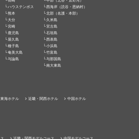
長崎
中部（北谷・宜野湾）
ハウステンボス
西海岸（読谷・恩納村）
熊本
北部（名護・本部）
大分
久米島
宮崎
宮古島
鹿児島
石垣島
屋久島
西表島
種子島
小浜島
奄美大島
竹富島
与論島
与那国島
南大東島
東海ホテル
近畿・関西ホテル
中国ホテル
ース
近畿・関西モデルコース
中国モデルコース