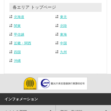
各エリア トップページ
北海道
東北
関東
北陸
甲信越
東海
近畿・関西
中国
四国
九州
沖縄
インフォメーション