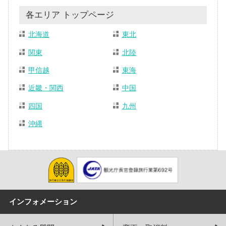
各エリア トップページ
北海道
東北
関東
北陸
甲信越
東海
近畿・関西
中国
四国
九州
沖縄
インフォメーション