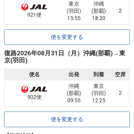
東京
沖縄
2
(羽田)
(那覇)
921便
15:55
18:20
便を変更する
復路
2026年08月31日（月）
沖縄(那覇)
→
東
京(羽田)
便名
出発
到着
空席
沖縄
東京
2
(那覇)
(羽田)
902便
09:55
12:25
便を変更する