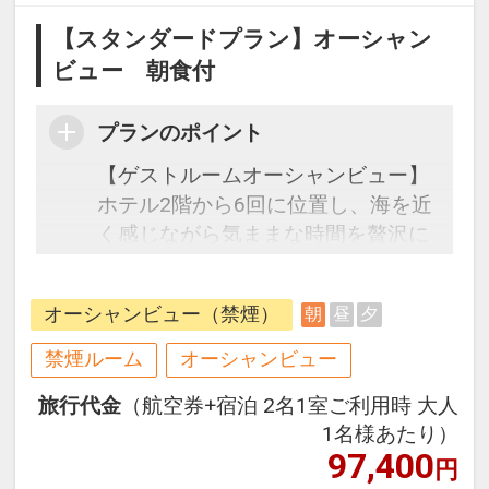
【スタンダードプラン】オーシャン
ビュー 朝食付
プランのポイント
【ゲストルームオーシャンビュー】
ホテル2階から6回に位置し、海を近
く感じながら気ままな時間を贅沢に
過ごすバルコニー外観特別席となり
ます。
オーシャンビュー（禁煙）
朝
昼
夕
ゆったりした島の休日を、より心地
よい滞在地としてお手伝いします。
禁煙ルーム
オーシャンビュー
旅行代金
（航空券+宿泊 2名1室ご利用時 大人
●朝食●
1名様あたり）
お好みアレンジで楽しむ！人気の沖
97,400
円
縄料理と国際色豊かなご朝食