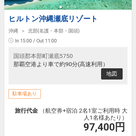
ヒルトン沖縄瀬底リゾート
沖縄
北部(名護・本部・国頭)
In 15:00 / Out 11:00
国頭郡本部町瀬底5750
那覇空港より車で約90分(高速利用）
地図
駐車場あり
旅行代金
（航空券+宿泊 2名1室ご利用時 大
人1名様あたり）
97,400
円