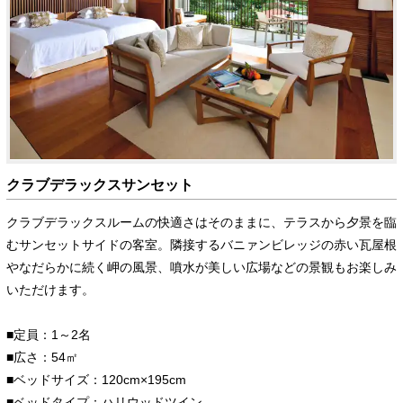
クラブデラックスサンセット
クラブデラックスルームの快適さはそのままに、テラスから夕景を臨
むサンセットサイドの客室。隣接するバニァンビレッジの赤い瓦屋根
やなだらかに続く岬の風景、噴水が美しい広場などの景観もお楽しみ
いただけます。
■定員：1～2名
■広さ：54㎡
■ベッドサイズ：120cm×195cm
■ベッドタイプ：ハリウッドツイン