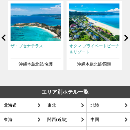
rev
Ne
ザ・ブセナテラス
オクマ プライベートビーチ
＆リゾート
沖縄本島北部/名護
沖縄本島北部/国頭
エリア別ホテル一覧
北海道
東北
北陸
東海
関西(近畿)
中国