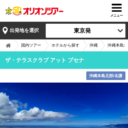
メニュー
東京発
出発地を選択
国内ツアー
ホテルから探す
沖縄
沖縄本島北
ザ・テラスクラブ アット ブセナ
沖縄本島北部/名護