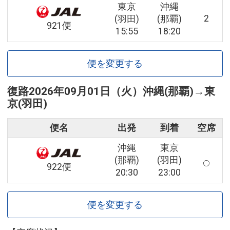
東京
沖縄
2
(羽田)
(那覇)
921便
15:55
18:20
便を変更する
復路
2026年09月01日（火）
沖縄(那覇)
→
東
京(羽田)
便名
出発
到着
空席
沖縄
東京
(那覇)
(羽田)
922便
20:30
23:00
便を変更する