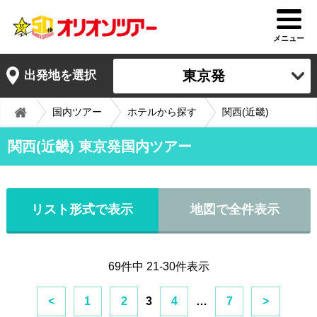
メニュー
東京発
出発地を選択
国内ツアー
ホテルから探す
関西(近畿)
関西(近畿) 東京発国内ツアー
リスト形式で表示
地図で全件表示
69件中 21-30件表示
<
1
2
3
4
…
7
>