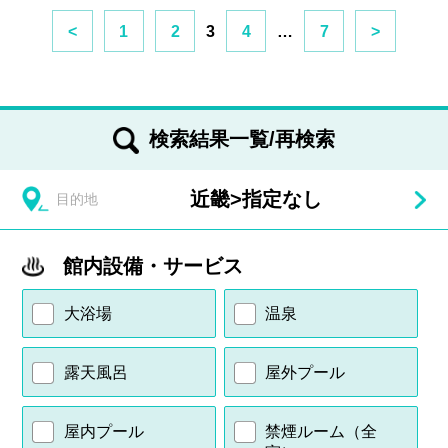
<
1
2
3
4
…
7
>
検索結果一覧/再検索
近畿
>
指定なし
目的地
館内設備・サービス
大浴場
温泉
露天風呂
屋外プール
屋内プール
禁煙ルーム（全