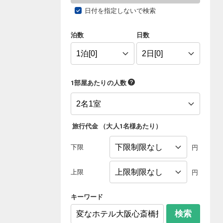
日付を指定しないで検索
泊数
日数
1部屋あたりの人数
旅行代金
（
大人1名様あたり
）
下限
円
上限
円
キーワード
検索