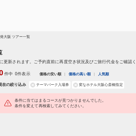
)発大阪 ツアー一覧
覧
に更新されます。ご予約直前に再度空き状況及びご旅行代金をご確認
0
件中
0件表示
価格の安い順
価格の高い順
人気順
現在の絞り込み
テーマパーク入場券
変なホテル大阪心斎橋指定
条件に当てはまるコースが見つかりませんでした。
条件を変えて再検索してみてください。