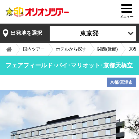
メニュー
東京発
出発地を選択
国内ツアー
ホテルから探す
関西(近畿)
京都
フェアフィールド･バイ･マリオット･京都天橋立
京都/宮津市