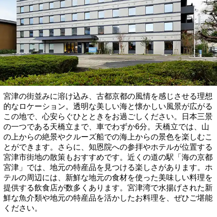
宮津の街並みに溶け込み、古都京都の風情を感じさせる理想
的なロケーション。透明な美しい海と懐かしい風景が広がる
この地で、心安らぐひとときをお過ごしください。日本三景
の一つである天橋立まで、車でわずか6分。天橋立では、山
の上からの絶景やクルーズ船での海上からの景色を楽しむこ
とができます。さらに、知恩院への参拝やホテルが位置する
宮津市街地の散策もおすすめです。近くの道の駅「海の京都
宮津」では、地元の特産品を見つける楽しさがあります。ホ
テルの周辺には、新鮮な地元の食材を使った美味しい料理を
提供する飲食店が数多くあります。宮津湾で水揚げされた新
鮮な魚介類や地元の特産品を活かしたお料理を、ぜひご堪能
ください。