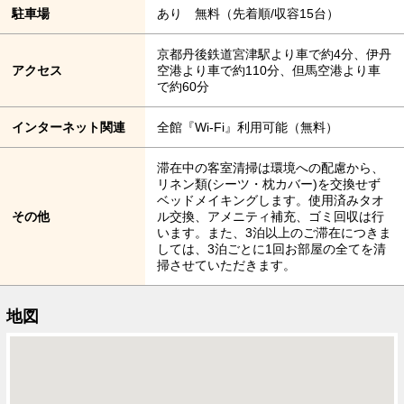
駐車場
あり 無料（先着順/収容15台）
京都丹後鉄道宮津駅より車で約4分、伊丹
アクセス
空港より車で約110分、但馬空港より車
で約60分
インターネット関連
全館『Wi-Fi』利用可能（無料）
滞在中の客室清掃は環境への配慮から、
リネン類(シーツ・枕カバー)を交換せず
ベッドメイキングします。使用済みタオ
その他
ル交換、アメニティ補充、ゴミ回収は行
います。また、3泊以上のご滞在につきま
しては、3泊ごとに1回お部屋の全てを清
掃させていただきます。
地図