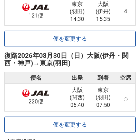
東京
大阪
4
(羽田)
(伊丹)
121便
14:30
15:35
便を変更する
復路
2026年08月30日（日）
大阪(伊丹・関
西・神戸)
→
東京(羽田)
便名
出発
到着
空席
大阪
東京
(関西)
(羽田)
220便
06:40
07:50
便を変更する