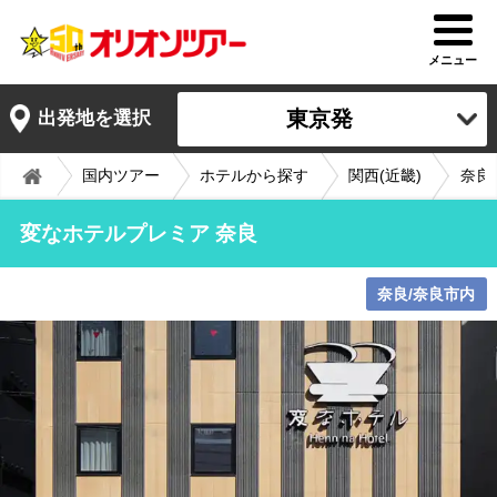
メニュー
東京発
出発地を選択
国内ツアー
ホテルから探す
関西(近畿)
奈良
変なホテルプレミア 奈良
奈良/奈良市内