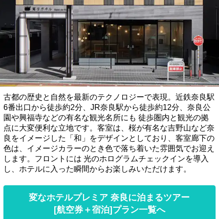
古都の歴史と自然を最新のテクノロジーで表現。近鉄奈良駅
6番出口から徒歩約2分、JR奈良駅から徒歩約12分、奈良公
園や興福寺などの有名な観光名所にも 徒歩圏内と観光の拠
点に大変便利な立地です。客室は、桜が有名な吉野山など奈
良をイメージした「和」をデザインとしており、客室廊下の
色は、イメージカラーのとき色で落ち着いた雰囲気でお迎え
します。フロントには 光のホログラムチェックインを導入
し、ホテルに入った瞬間からお楽しみいただけます。
変なホテルプレミア 奈良に泊まるツアー
[航空券＋宿泊]プラン一覧へ