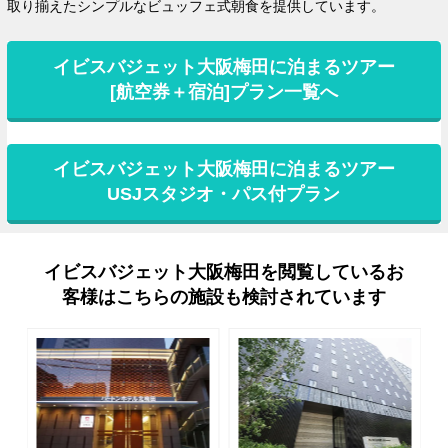
取り揃えたシンプルなビュッフェ式朝食を提供しています。
イビスバジェット大阪梅田に泊まるツアー
[航空券＋宿泊]プラン一覧へ
イビスバジェット大阪梅田に泊まるツアー
USJスタジオ・パス付プラン
イビスバジェット大阪梅田を閲覧しているお
客様はこちらの施設も検討されています
rev