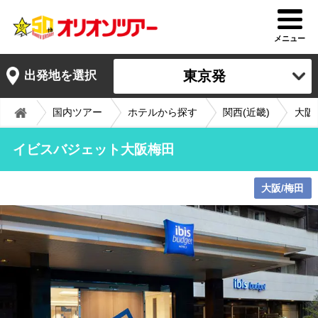
メニュー
東京発
出発地を選択
国内ツアー
ホテルから探す
関西(近畿)
大阪
イビスバジェット大阪梅田
大阪/梅田