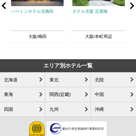
Ne
ル
ハートンホテル北梅田
ホテル京阪 淀屋橋
大阪/梅田
大阪/本町周辺
エリア別ホテル一覧
北海道
東北
北陸
東海
関西(近畿)
中国
四国
九州
沖縄