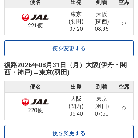
便名
出発
到着
空席
東京
大阪
(羽田)
(関西)
221便
07:20
08:35
便を変更する
復路
2026年08月31日（月）
大阪(伊丹・関
西・神戸)
→
東京(羽田)
便名
出発
到着
空席
大阪
東京
(関西)
(羽田)
220便
06:40
07:50
便を変更する