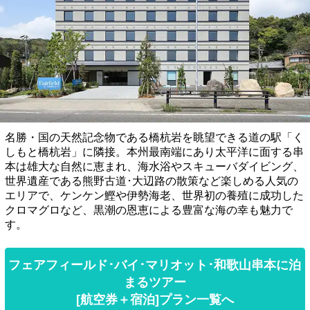
名勝・国の天然記念物である橋杭岩を眺望できる道の駅「く
しもと橋杭岩」に隣接。本州最南端にあり太平洋に面する串
本は雄大な自然に恵まれ、海水浴やスキューバダイビング、
世界遺産である熊野古道･大辺路の散策など楽しめる人気の
エリアで、ケンケン鰹や伊勢海老、世界初の養殖に成功した
クロマグロなど、黒潮の恩恵による豊富な海の幸も魅力で
す。
フェアフィールド･バイ･マリオット･和歌山串本に泊
まるツアー
[航空券＋宿泊]プラン一覧へ