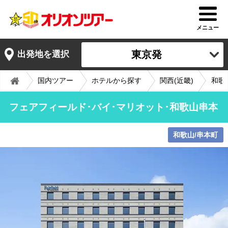
メニュー
東京発
出発地を選択
国内ツアー
ホテルから探す
関西(近畿)
和歌
フェアフィールド･バイ･マリオット･和歌山串本
和歌山/串本町