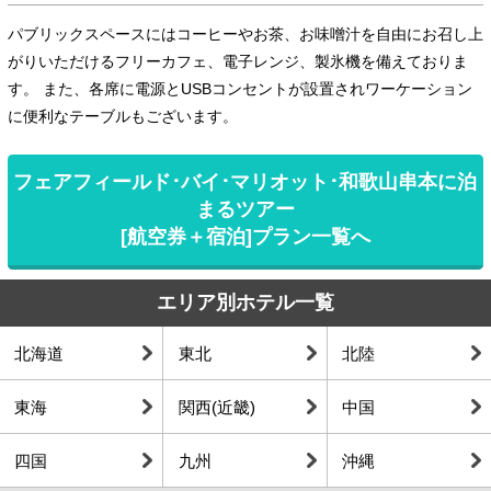
パブリックスペースにはコーヒーやお茶、お味噌汁を自由にお召し上
がりいただけるフリーカフェ、電子レンジ、製氷機を備えておりま
す。 また、各席に電源とUSBコンセントが設置されワーケーション
に便利なテーブルもございます。
フェアフィールド･バイ･マリオット･和歌山串本に泊
まるツアー
[航空券＋宿泊]プラン一覧へ
エリア別ホテル一覧
北海道
東北
北陸
東海
関西(近畿)
中国
四国
九州
沖縄