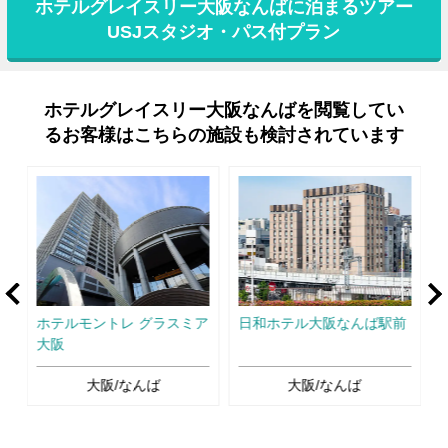
ホテルグレイスリー大阪なんばに泊まるツアー
USJスタジオ・パス付プラン
ホテルグレイスリー大阪なんばを閲覧してい
るお客様はこちらの施設も検討されています
rev
Ne
ル
ホテルモントレ グラスミア
日和ホテル大阪なんば駅前
大阪
大阪/なんば
大阪/なんば