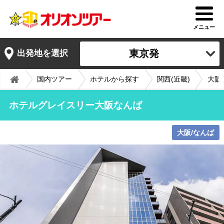
メニュー
東京発
出発地を選択
国内ツアー
ホテルから探す
関西(近畿)
大阪
ホテルグレイスリー大阪なんば
大阪/なんば