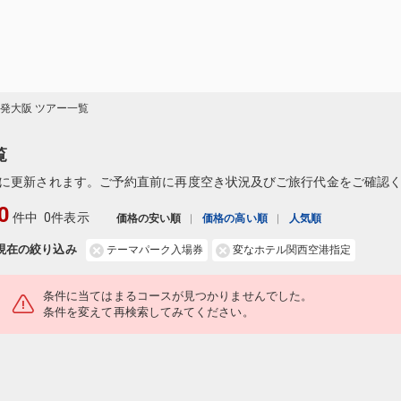
)発大阪 ツアー一覧
覧
に更新されます。ご予約直前に再度空き状況及びご旅行代金をご確認
0
件中
0件表示
価格の安い順
価格の高い順
人気順
現在の絞り込み
テーマパーク入場券
変なホテル関西空港指定
条件に当てはまるコースが見つかりませんでした。
条件を変えて再検索してみてください。