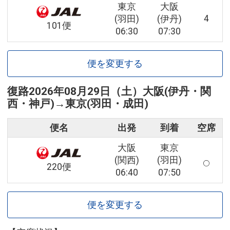
東京
大阪
4
(羽田)
(伊丹)
101便
06:30
07:30
便を変更する
復路
2026年08月29日（土）
大阪(伊丹・関
西・神戸)
→
東京(羽田・成田)
便名
出発
到着
空席
大阪
東京
(関西)
(羽田)
220便
06:40
07:50
便を変更する