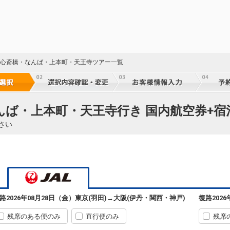
東京(羽田)
大阪(伊丹)
4
+4,000円
09:35
10:40
111便
クラスJを利用する
― 円
東京(羽田)
大阪(伊丹)
+5,400円
阪 心斎橋・なんば・上本町・天王寺ツアー一覧
10:40
11:45
113便
クラスJを利用する
+30,600円
東京(羽田)
大阪(伊丹)
+4,000円
なんば・上本町・天王寺行き 国内航空券+宿
11:30
12:35
115便
さい
クラスJを利用する
― 円
東京(羽田)
大阪(伊丹)
7
+5,400円
12:30
13:35
117便
クラスJを利用する
+30,600円
東京(羽田)
大阪(関西)
路
2026年08月28日（金）
東京(羽田)
→
大阪(伊丹・関西・神戸)
復路
202
2
+1,400円
12:35
14:00
225便
残席のある便のみ
直行便のみ
残席
クラスJを利用する
+8,200円
2