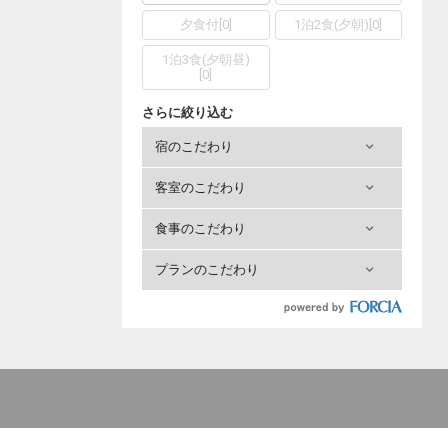
夕食付
[
0
]
1泊2食(夕朝)
[
0
]
1泊3食(夕朝昼)
[
0
]
さらに絞り込む
宿のこだわり
客室のこだわり
食事のこだわり
プランのこだわり