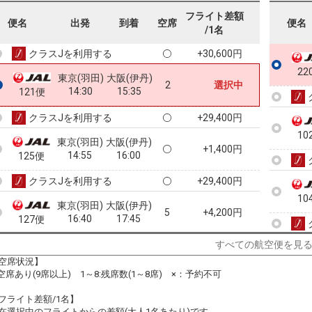
東京(羽田)
大阪(伊丹)
フライト差額
+2,600円
便名
出発
到着
空席
便名
13:30
14:35
119便
/1名
クラスJを利用する
+30,600円
22
東京(羽田)
大阪(伊丹)
2
選択中
14:30
15:35
121便
クラスJを利用する
+29,400円
10
東京(羽田)
大阪(伊丹)
+1,400円
14:55
16:00
125便
クラスJを利用する
+29,400円
10
東京(羽田)
大阪(伊丹)
5
+4,200円
16:40
17:45
127便
クラスJを利用する
― 円
すべての航空便を見
空席状況】
10
東京(羽田)
大阪(伊丹)
:空席あり(9席以上) 1～8:残席数(1～8席) ×：予約不可
+4,000円
17:35
18:40
131便
フライト差額/1名】
クラスJを利用する
+30,600円
在選択中のフライトからの差額(大人1名あたり)です。