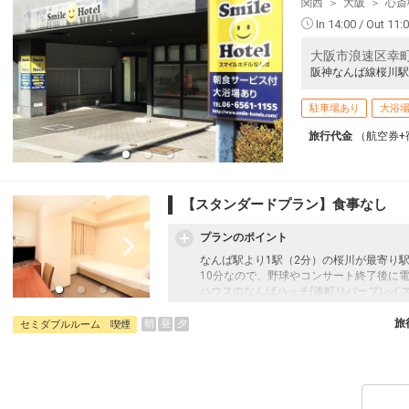
関西
大阪
心斎
12
In 14:00 / Out 11:
大阪市浪速区幸町3
阪神なんば線桜川駅
22
駐車場あり
大浴
旅行代金
（航空券+
12
【スタンダードプラン】食事なし
プランのポイント
なんば駅より1駅（2分）の桜川が最寄り
12
10分なので、野球やコンサート終了後に
ハウスのなんばハッチ(湊町リバープレイ
車１本なのでアクセス抜群！嬉しい男女入
旅
朝
昼
夕
セミダブルルーム 喫煙
12