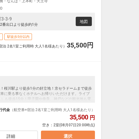
橋・なんば・上本町・天王寺
大阪(伊丹)
東京(羽田)
+4,900円
14:30
15:50
0便
00
-3-9
クラスJを利用する
+31,500円
地図
2番出口より徒歩約1分
大阪(関西)
東京(羽田)
+2,300円
14:40
16:05
4便
場
駅徒歩5分以内
35,500
円
宿泊 2名1室ご利用時 大人1名様あたり）
クラスJを利用する
+18,900円
4
大阪(伊丹)
東京(羽田)
+3,700円
15:30
17:00
4便
クラスJを利用する
+10,500円
7
大阪(伊丹)
東京(羽田)
駅！桜川駅より徒歩1分の好立地！京セラドームまで徒歩
+3,700円
16:20
17:50
6便
電車に乗る事なくホテルへお帰りいただけます。ライブ
ス）も徒歩15分！甲子園や奈良、神戸などの観光地も電
クラスJを利用する
+7,700円
8
替え制の大浴場を完備！
行代金
（航空券+宿泊 2名1室ご利用時 大人1名様あたり）
大阪(伊丹)
東京(羽田)
35,500
円
+4,900円
16:45
18:10
8便
空き：
2室
(08月07日20:00時点)
クラスJを利用する
+8,800円
7
詳細
選択