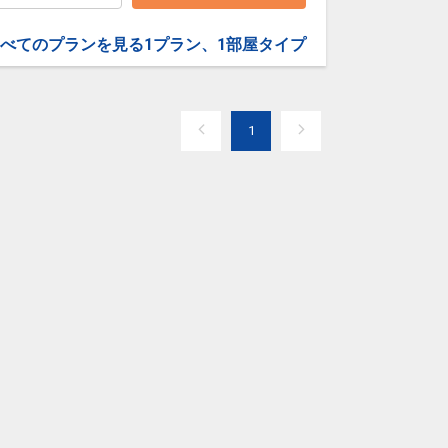
大阪(伊丹)
東京(羽田)
+6,300円
18:25
19:45
0便
べてのプランを見る
1プラン、1部屋タイプ
クラスJを利用する
― 円
大阪(伊丹)
東京(羽田)
+4,900円
19:35
20:55
4便
1
クラスJを利用する
+8,800円
7
大阪(伊丹)
東京(羽田)
6
+2,300円
20:00
21:20
8便
クラスJを利用する
+10,500円
5
大阪(関西)
東京(羽田)
2
+2,500円
21:00
22:25
8便
クラスJを利用する
+17,800円
3