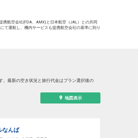
+3,500円
09:25
10:40
0便
。
クラスJを利用する
+18,700円
3
携航空会社(FDA、AMX)と日本航空（JAL）との共同
務員にて運航し、機内サービスも提携航空会社の基準に則り
大阪(伊丹)
東京(羽田)
+4,900円
10:20
11:35
2便
クラスJを利用する
+31,500円
大阪(伊丹)
東京(羽田)
+3,700円
11:25
12:40
4便
クラスJを利用する
+30,300円
す。最新の空き状況と旅行代金はプラン選択後の
大阪(伊丹)
東京(羽田)
+3,500円
12:25
13:40
6便
地図表示
クラスJを利用する
+18,700円
6
大阪(伊丹)
東京(羽田)
+3,500円
13:25
14:40
8便
ルなんば
クラスJを利用する
+31,500円
3