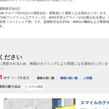
11
東京(羽田)
大阪(伊丹)
運航航空会社】
+4,000円
18:00
19:05
133便
JALグループ内のほかの運航会社・乗務員にて運航となる場合がございます
FDA(フジドリームエアラインズ)、AMX(天草エアライン)の記載がある便は、提
クラスJを利用する
+30,600円
航便（コードシェア便）です。提携航空会社(FDA・AMX)の機材および乗
す。
11
東京(羽田)
大阪(伊丹)
+5,400円
18:40
19:45
137便
クラスJを利用する
+30,600円
4
11
東京(羽田)
大阪(伊丹)
2
+5,400円
ください
19:10
20:25
139便
に更新されるため、検索のタイミングにより変更になる場合がございま
クラスJを利用する
+30,600円
2
い。
11
東京(羽田)
大阪(関西)
1
+3,100円
件中
1～1件表示
20:40
22:00
価格の安い順
価格の高い順
人気順
229便
現在の絞り込み
ホテル指定
クラスJを利用する
+29,700円
11
スマイルホテ