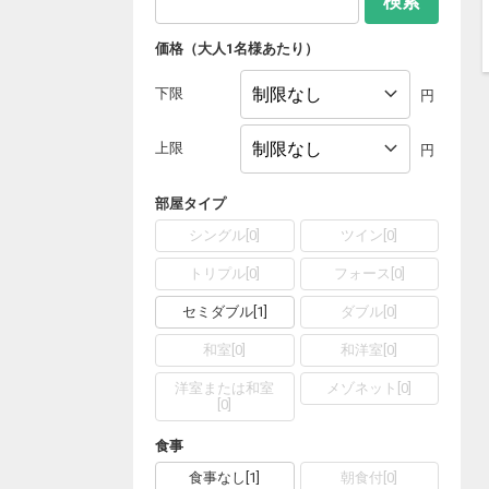
検索
価格（大人1名様あたり）
下限
円
上限
円
部屋タイプ
シングル
[
0
]
ツイン
[
0
]
トリプル
[
0
]
フォース
[
0
]
セミダブル
[
1
]
ダブル
[
0
]
和室
[
0
]
和洋室
[
0
]
洋室または和室
メゾネット
[
0
]
[
0
]
食事
食事なし
[
1
]
朝食付
[
0
]