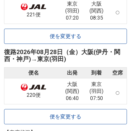
東京
大阪
(羽田)
(関西)
221便
07:20
08:35
便を変更する
復路
2026年08月28日（金）
大阪(伊丹・関
西・神戸)
→
東京(羽田)
便名
出発
到着
空席
大阪
東京
(関西)
(羽田)
220便
06:40
07:50
便を変更する