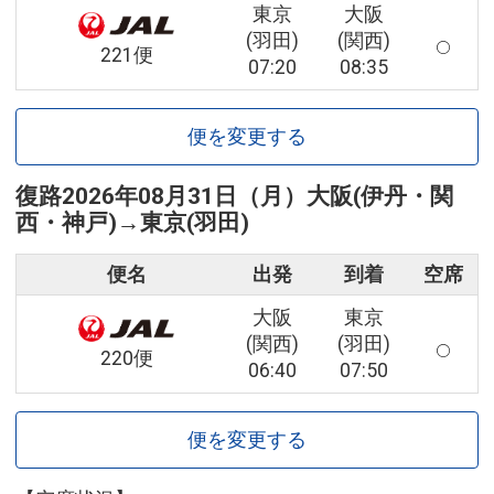
東京
大阪
(羽田)
(関西)
221便
07:20
08:35
便を変更する
復路
2026年08月31日（月）
大阪(伊丹・関
西・神戸)
→
東京(羽田)
便名
出発
到着
空席
大阪
東京
(関西)
(羽田)
220便
06:40
07:50
便を変更する