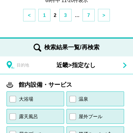
69件中 11-20件表示
<
1
2
3
…
7
>
検索結果一覧/再検索
近畿
>
指定なし
目的地
館内設備・サービス
大浴場
温泉
露天風呂
屋外プール