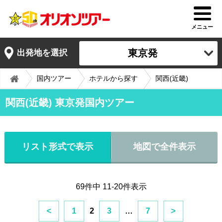
メニュー
東京発
出発地を選択
国内ツアー
ホテルから探す
関西(近畿)
関西(近畿) 東京発国内ツアー
リスト形式で表示
地図で全件表示
69件中 11-20件表示
<
1
2
3
…
7
>