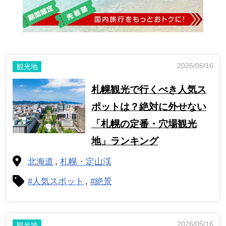
2026/05/16
観光地
札幌観光で行くべき人気ス
ポットは？絶対に外せない
「札幌の定番・穴場観光
地」ランキング
北海道
札幌・定山渓
#人気スポット
#絶景
2026/05/16
観光地