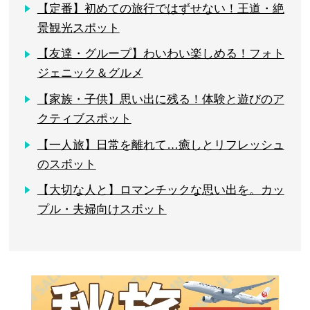
【定番】初めての旅行ではずせない！王道・絶
景観光スポット
【友達・グループ】わいわい楽しめる！フォト
ジェニック＆グルメ
【家族・子供】思い出に残る！体験と遊びのア
クティブスポット
【一人旅】日常を離れて…癒しとリフレッシュ
のスポット
【大切な人と】ロマンチックな思い出を。カッ
プル・夫婦向けスポット