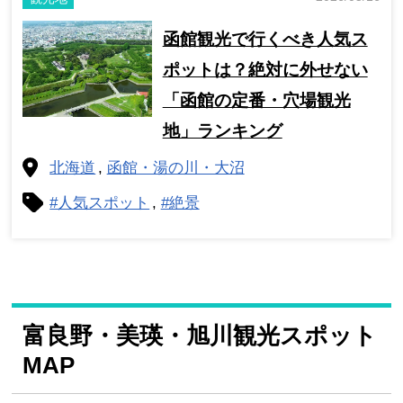
函館観光で行くべき人気ス
ポットは？絶対に外せない
「函館の定番・穴場観光
地」ランキング
北海道
函館・湯の川・大沼
#人気スポット
#絶景
富良野・美瑛・旭川観光スポット
MAP