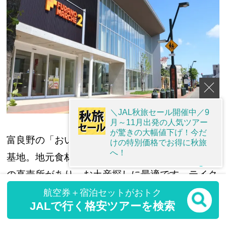
＼JAL秋旅セール開催中／9
月～11月出発の人気ツアー
が驚きの大幅値下げ！今だ
富良野の「おいしいもの」がすべて揃う食の発信
けの特別価格でお得に秋旅
へ！
基地。地元食材を使ったスイーツやパン、農産物
の直売所があり、お土産探しに最適です。テイク
アウトグルメも充実しているので、富良野産メロ
航空券＋宿泊セットがおトク
JALで行く格安ツアーを検索
ンやチーズを使った軽食を買って、ドライブのお
供にするのもおすすめです。