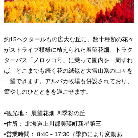
約15ヘクタールもの広大な丘に、数十種類の花々
がストライプ模様に植えられた展望花畑。トラク
ターバス「ノロッコ号」に乗って園内を一周すれ
ば、どこまでも続く花の絨毯と大雪山系の山々を
一望できます。アルパカ牧場も併設されており、
癒やしのひとときを過ごせます。
•観光地： 展望花畑 四季彩の丘
•住所： 北海道上川郡美瑛町新星第三
•営業時間： 8:40～17:30（季節により変動あ