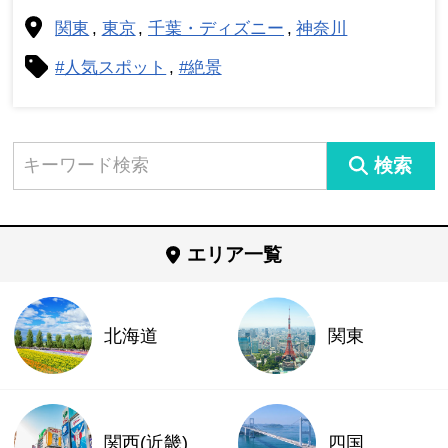
関東
東京
千葉・ディズニー
神奈川
#人気スポット
#絶景
検索
エリア一覧
北海道
関東
関西(近畿)
四国