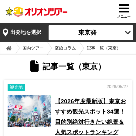
メニュー
東京発
出発地を選択
国内ツアー
空旅コラム
記事一覧（東京）
記事一覧（東京）
2026/05/27
観光地
【2026年度最新版】東京お
すすめ観光スポット34選！
目的別絶対行きたい絶景＆
人気スポットランキング