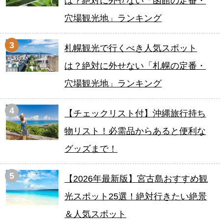
は？絶対に外せない「函館の定番・
穴場観光地」ランキング
3
札幌観光で行くべき人気スポット
は？絶対に外せない「札幌の定番・
穴場観光地」ランキング
4
【チェックリスト付】沖縄旅行持ち
物リスト！必需品からあると便利な
グッズまで！
5
【2026年最新版】宮古島おすすめ観
光スポット25選！絶対行きたい絶景
＆人気スポット