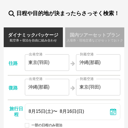
日程や目的地が決まったらさっそく検索！
ダイナミックパッケージ
国内ツアーセットプラン
航空券＋宿泊を自由に組み合わせ
入場券・現地交通などがセットでおトク
出発空港
到着空港
東京(羽田)
沖縄(那覇)
往路
出発空港
到着空港
沖縄(那覇)
東京(羽田)
復路
旅行日
程
一部の日程のみ宿泊