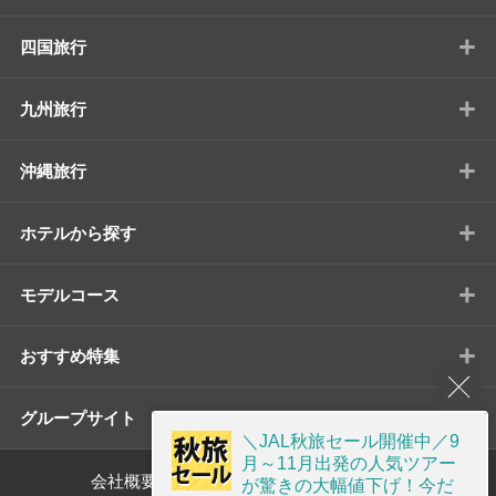
+
四国旅行
+
九州旅行
+
沖縄旅行
+
ホテルから探す
+
モデルコース
+
おすすめ特集
+
グループサイト
＼JAL秋旅セール開催中／9
月～11月出発の人気ツアー
会社概要
標識・約款
が驚きの大幅値下げ！今だ