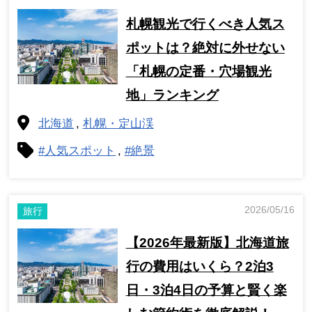
札幌観光で行くべき人気ス
ポットは？絶対に外せない
「札幌の定番・穴場観光
地」ランキング
北海道
札幌・定山渓
#人気スポット
#絶景
2026/05/16
旅行
【2026年最新版】北海道旅
行の費用はいくら？2泊3
日・3泊4日の予算と賢く楽