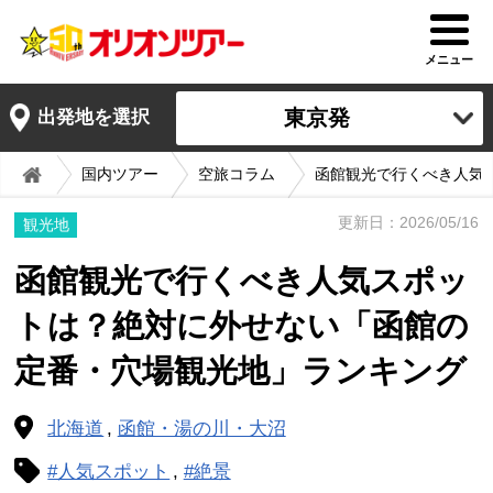
メニュー
東京発
出発地を選択
国内ツアー
空旅コラム
函館観光で行くべき人気
更新日：2026/05/16
観光地
函館観光で行くべき人気スポッ
トは？絶対に外せない「函館の
定番・穴場観光地」ランキング
北海道
函館・湯の川・大沼
#人気スポット
#絶景