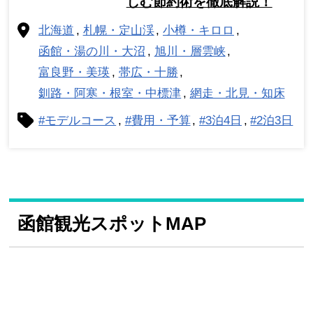
しむ節約術を徹底解説！
北海道
札幌・定山渓
小樽・キロロ
函館・湯の川・大沼
旭川・層雲峡
富良野・美瑛
帯広・十勝
釧路・阿寒・根室・中標津
網走・北見・知床
#モデルコース
#費用・予算
#3泊4日
#2泊3日
函館観光スポットMAP