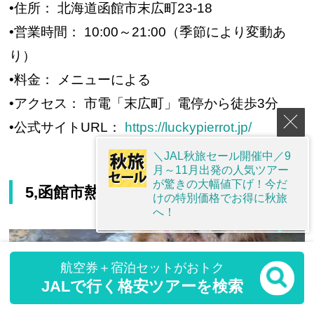
•住所： 北海道函館市末広町23-18
•営業時間： 10:00～21:00（季節により変動あ
り）
•料金： メニューによる
•アクセス： 市電「末広町」電停から徒歩3分
•公式サイトURL：
https://luckypierrot.jp/
＼JAL秋旅セール開催中／9
月～11月出発の人気ツアー
が驚きの大幅値下げ！今だ
5,函館市熱帯植物園
けの特別価格でお得に秋旅
へ！
航空券＋宿泊セットがおトク
JALで行く格安ツアーを検索