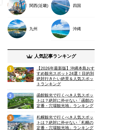
関西(近畿)
四国
九州
沖縄
人気記事ランキング
【2026年最新版】沖縄本島おす
1
すめ観光スポット24選！目的別
絶対行きたい絶景＆人気スポッ
トランキング
函館観光で行くべき人気スポッ
2
トは？絶対に外せない「函館の
定番・穴場観光地」ランキング
札幌観光で行くべき人気スポッ
3
トは？絶対に外せない「札幌の
定番・穴場観光地」ランキング