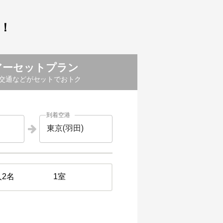
！
アーセットプラン
交通などがセットでおトク
到着空港