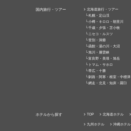
国内旅行・ツアー
北海道旅行・ツアー
札幌・定山渓
小樽・キロロ・朝里川
千歳・夕張・苫小牧
ニセコ・ルスツ
登別・洞爺
函館・湯の川・大沼
旭川・層雲峡
富良野・美瑛・旭岳
トマム・サホロ
帯広・十勝
釧路・阿寒・根室・中標津
網走・北見・知床・羅臼
ホテルから探す
TOP
北海道ホテル
九州ホテル
沖縄ホテル