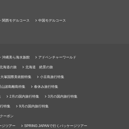
・関西モデルコース
中国モデルコース
沖縄美ら海水族館
アドベンチャーワールド
る北海道の旅
北海道 絶景の旅
大塚国際美術館特集
小豆島旅行特集
重山諸島離島特集
春休み旅行特集
集
2月の国内旅行特集
3月の国内旅行特集
旅行特集
9月の国内旅行特集
クーポン
ケージツアー
SPRING JAPANで行くパッケージツアー