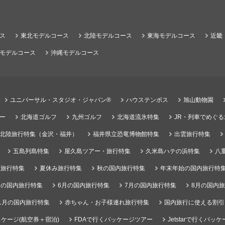
ス
東北モデルコース
北陸モデルコース
東海モデルコース
近畿
モデルコース
沖縄モデルコース
ユニバーサル・スタジオ・ジャパン®
ハウステンボス
旭山動物園
ー
北海道ゴルフ
九州ゴルフ
北海道流氷特集
JR・列車でめぐ
北陸旅行特集（金沢・福井）
福井県立恐竜博物館特集
出雲旅行特集
五島列島特集
屋久島ツアー・旅行特集
久米島ハテの浜特集
八
）旅行特集
夏休み旅行特集
秋の国内旅行特集
年末年始の国内旅行特
月の国内旅行特集
6月の国内旅行特集
7月の国内旅行特集
8月の国内
1月の国内旅行特集
赤ちゃん・お子様連れ旅行特集
国内旅行に使える割引
ケージ(航空券＋宿泊)
FDAで行くパッケージツアー
Jetstarで行くパッ