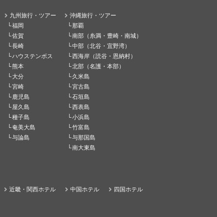
九州旅行・ツアー
沖縄旅行・ツアー
福岡
那覇
佐賀
南部（糸満・豊崎・南城）
長崎
中部（北谷・宜野湾）
ハウステンボス
西海岸（読谷・恩納村）
熊本
北部（名護・本部）
大分
久米島
宮崎
宮古島
鹿児島
石垣島
屋久島
西表島
種子島
小浜島
奄美大島
竹富島
与論島
与那国島
南大東島
近畿・関西ホテル
中国ホテル
四国ホテル