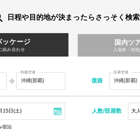
日程や目的地が決まったらさっそく検索
パッケージ
国内ツ
に組み合わせ
入場券・現地
到着空港
出発空港
復路
人数/部屋数
み宿泊