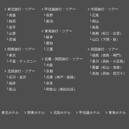
東北旅行・ツアー
甲信越旅行・ツアー
中国旅行・ツアー
青森
長野
広島
秋田
新潟
岡山
岩手
鳥取
東海旅行・ツアー
山形
島根（松江・出雲）
岐阜
宮城
山口（下関・萩）
愛知
関東旅行・ツアー
三重
四国旅行・ツアー
東京
徳島（徳島・鳴門）
近畿・関西旅行・ツアー
千葉・ディズニー
香川（高松・小豆島）
大阪
愛媛（松山・道後）
北陸旅行・ツアー
京都
高知（高知・四万十）
石川・金沢
兵庫（神戸・姫路）
福井
奈良
富山
和歌山（南紀白浜）
東北ホテル
関東ホテル
北陸ホテル
甲信越ホテル
東海ホテル