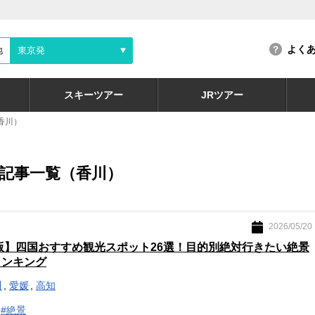
よく
地
東京発
スキーツアー
JRツアー
香川）
記事一覧（香川）
2026/05/20
新版】四国おすすめ観光スポット26選！目的別絶対行きたい絶景
ランキング
川
愛媛
高知
#絶景