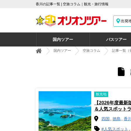
香川の記事一覧 | 空旅コラム｜観光・旅行情報
出発
国内ツアー
バスツアー
国内ツアー
空旅コラム
記事一覧（
観光地
【2026年度最
＆人気スポット
四国
徳島
香
#人気スポット