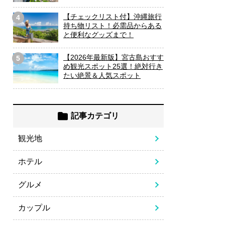
【チェックリスト付】沖縄旅行
4
持ち物リスト！必需品からある
と便利なグッズまで！
【2026年最新版】宮古島おすす
5
め観光スポット25選！絶対行き
たい絶景＆人気スポット
記事カテゴリ
観光地
ホテル
グルメ
カップル