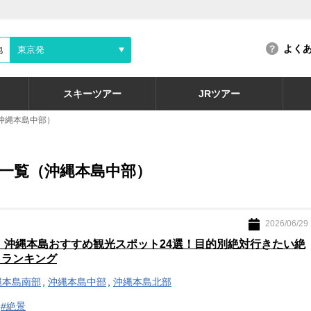
よく
地
東京発
スキーツアー
JRツアー
沖縄本島中部）
一覧（沖縄本島中部）
2026/06/29
版】沖縄本島おすすめ観光スポット24選！目的別絶対行きたい絶
トランキング
縄本島南部
沖縄本島中部
沖縄本島北部
#絶景