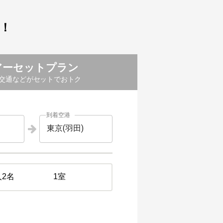
！
アーセットプラン
交通などがセットでおトク
到着空港