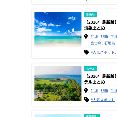
観光地
【2026年最新
情報まとめ
沖縄
那覇
沖
宮古島
石垣島
#人気スポット
ホテル
【2026年最新
テルまとめ
沖縄
那覇
沖
#人気スポット
家族旅行