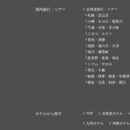
国内旅行・ツアー
北海道旅行・ツアー
札幌・定山渓
小樽・キロロ・朝里川
千歳・夕張・苫小牧
ニセコ・ルスツ
登別・洞爺
函館・湯の川・大沼
旭川・層雲峡
富良野・美瑛・旭岳
トマム・サホロ
帯広・十勝
釧路・阿寒・根室・中標津
網走・北見・知床・羅臼
ホテルから探す
TOP
北海道ホテル
九州ホテル
沖縄ホテル