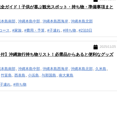
完全ガイド！子供が喜ぶ観光スポット・持ち物・準備事項まと
縄本島南部
沖縄本島中部
沖縄本島西海岸
沖縄本島北部
コース
#家族
#費用・予算
#子連れ
#持ち物
#2泊3日
2025/11/25
ト付】沖縄旅行持ち物リスト！必需品からあると便利なグッズ
縄本島南部
沖縄本島中部
沖縄本島西海岸
沖縄本島北部
久米島
竹富島
西表島
小浜島
与那国島
南大東島
#子連れ
#持ち物