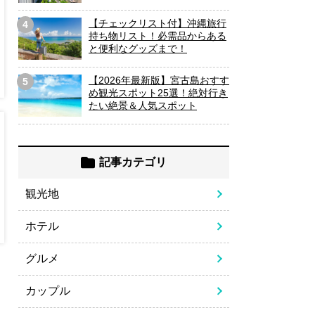
【チェックリスト付】沖縄旅行
4
持ち物リスト！必需品からある
と便利なグッズまで！
【2026年最新版】宮古島おすす
5
め観光スポット25選！絶対行き
たい絶景＆人気スポット
記事カテゴリ
観光地
ホテル
グルメ
カップル