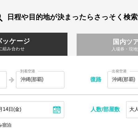
日程や目的地が決まったらさっそく検索
パッケージ
国内ツ
に組み合わせ
入場券・現地
到着空港
出発空港
復路
人数/部屋数
み宿泊