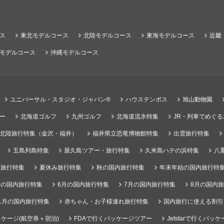
ス
東北モデルコース
北陸モデルコース
東海モデルコース
近畿
モデルコース
沖縄モデルコース
ユニバーサル・スタジオ・ジャパン®
ハウステンボス
旭山動物園
ー
北海道ゴルフ
九州ゴルフ
北海道流氷特集
JR・列車でめぐ
北陸旅行特集（金沢・福井）
福井県立恐竜博物館特集
出雲旅行特集
五島列島特集
屋久島ツアー・旅行特集
久米島ハテの浜特集
八
）旅行特集
夏休み旅行特集
秋の国内旅行特集
年末年始の国内旅行特
月の国内旅行特集
6月の国内旅行特集
7月の国内旅行特集
8月の国内
1月の国内旅行特集
赤ちゃん・お子様連れ旅行特集
国内旅行に使える割引
ケージ(航空券＋宿泊)
FDAで行くパッケージツアー
Jetstarで行くパッ