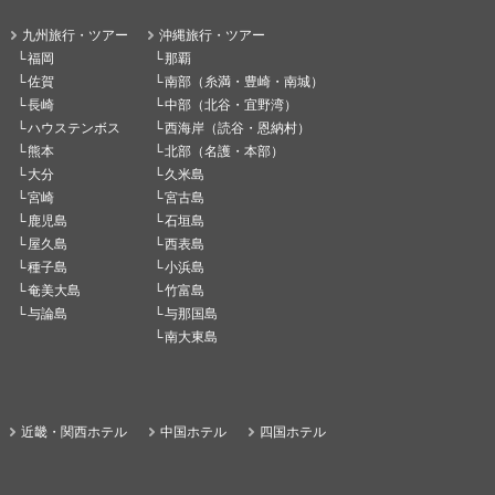
九州旅行・ツアー
沖縄旅行・ツアー
福岡
那覇
佐賀
南部（糸満・豊崎・南城）
長崎
中部（北谷・宜野湾）
ハウステンボス
西海岸（読谷・恩納村）
熊本
北部（名護・本部）
大分
久米島
宮崎
宮古島
鹿児島
石垣島
屋久島
西表島
種子島
小浜島
奄美大島
竹富島
与論島
与那国島
南大東島
近畿・関西ホテル
中国ホテル
四国ホテル