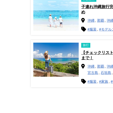
子連れ沖縄旅行
め
沖縄
那覇
沖
#服装
#モデル
旅行
【チェックリス
まで！
沖縄
那覇
沖
宮古島
石垣島
#服装
#家族