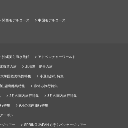
・関西モデルコース
中国モデルコース
沖縄美ら海水族館
アドベンチャーワールド
る北海道の旅
北海道 絶景の旅
大塚国際美術館特集
小豆島旅行特集
重山諸島離島特集
春休み旅行特集
集
2月の国内旅行特集
3月の国内旅行特集
旅行特集
9月の国内旅行特集
クーポン
ケージツアー
SPRING JAPANで行くパッケージツアー