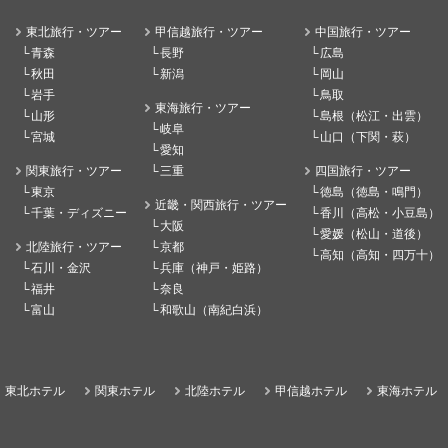
東北旅行・ツアー
甲信越旅行・ツアー
中国旅行・ツアー
青森
長野
広島
秋田
新潟
岡山
岩手
鳥取
東海旅行・ツアー
山形
島根（松江・出雲）
岐阜
宮城
山口（下関・萩）
愛知
関東旅行・ツアー
三重
四国旅行・ツアー
東京
徳島（徳島・鳴門）
近畿・関西旅行・ツアー
千葉・ディズニー
香川（高松・小豆島）
大阪
愛媛（松山・道後）
北陸旅行・ツアー
京都
高知（高知・四万十）
石川・金沢
兵庫（神戸・姫路）
福井
奈良
富山
和歌山（南紀白浜）
東北ホテル
関東ホテル
北陸ホテル
甲信越ホテル
東海ホテル