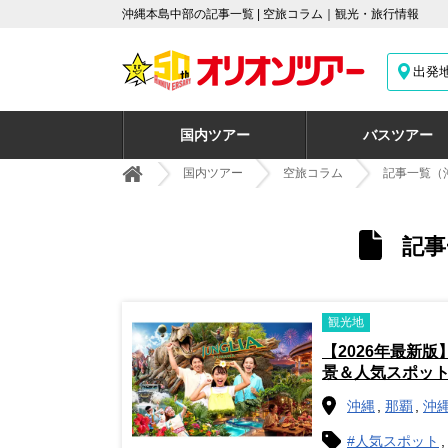
沖縄本島中部の記事一覧 | 空旅コラム｜観光・旅行情報
出発
国内ツアー
バスツアー
国内ツアー
空旅コラム
記事一覧（
記事
観光地
【2026年最新
景＆人気スポッ
沖縄
那覇
沖
#人気スポット