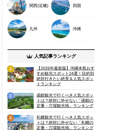
関西(近畿)
四国
九州
沖縄
人気記事ランキング
【2026年最新版】沖縄本島おす
1
すめ観光スポット24選！目的別
絶対行きたい絶景＆人気スポッ
トランキング
函館観光で行くべき人気スポッ
2
トは？絶対に外せない「函館の
定番・穴場観光地」ランキング
札幌観光で行くべき人気スポッ
3
トは？絶対に外せない「札幌の
定番・穴場観光地」ランキング