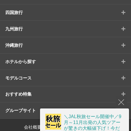
+
四国旅行
+
九州旅行
+
沖縄旅行
+
ホテルから探す
+
モデルコース
+
おすすめ特集
+
グループサイト
＼JAL秋旅セール開催中／9
月～11月出発の人気ツアー
会社概要
標識・約款
が驚きの大幅値下げ！今だ