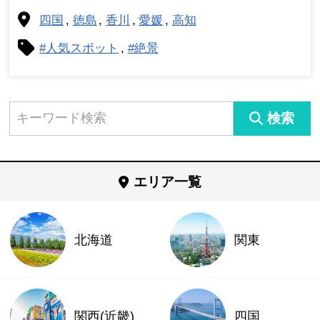
四国
徳島
香川
愛媛
高知
#人気スポット
#絶景
検索
エリア一覧
北海道
関東
関西(近畿)
四国