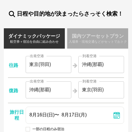
日程や目的地が決まったらさっそく検索！
ダイナミックパッケージ
国内ツアーセットプラン
航空券＋宿泊を自由に組み合わせ
入場券・現地交通などがセットでおトク
出発空港
到着空港
東京(羽田)
沖縄(那覇)
往路
出発空港
到着空港
沖縄(那覇)
東京(羽田)
復路
旅行日
程
一部の日程のみ宿泊