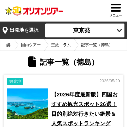
メニュー
東京発
出発地を選択
国内ツアー
空旅コラム
記事一覧（徳島）
記事一覧（徳島）
2026/05/20
観光地
【2026年度最新版】四国お
すすめ観光スポット26選！
目的別絶対行きたい絶景＆
人気スポットランキング