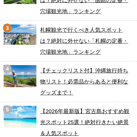
は？絶対に外せない「函館の定番・
穴場観光地」ランキング
3
札幌観光で行くべき人気スポット
は？絶対に外せない「札幌の定番・
穴場観光地」ランキング
4
【チェックリスト付】沖縄旅行持ち
物リスト！必需品からあると便利な
グッズまで！
5
【2026年最新版】宮古島おすすめ観
光スポット25選！絶対行きたい絶景
＆人気スポット