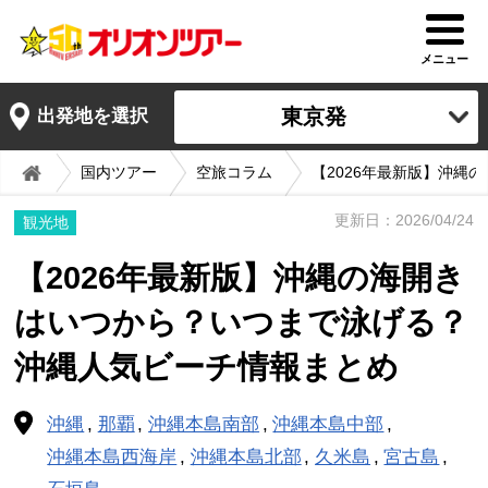
メニュー
東京発
出発地を選択
国内ツアー
空旅コラム
【2026年最新版】沖縄
更新日：2026/04/24
観光地
【2026年最新版】沖縄の海開き
はいつから？いつまで泳げる？
沖縄人気ビーチ情報まとめ
沖縄
那覇
沖縄本島南部
沖縄本島中部
沖縄本島西海岸
沖縄本島北部
久米島
宮古島