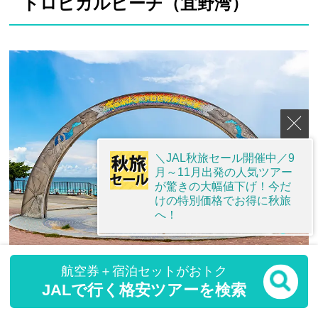
トロピカルビーチ（宜野湾）
＼JAL秋旅セール開催中／9
月～11月出発の人気ツアー
が驚きの大幅値下げ！今だ
けの特別価格でお得に秋旅
へ！
航空券＋宿泊セットがおトク
宜野湾海浜公園内に広がる宜野湾トロピカルビー
JALで行く格安ツアーを検索
チは、都市部からのアクセスが良く、透明度の高