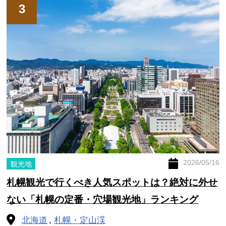
3
2026/05/16
観光地
札幌観光で行くべき人気スポットは？絶対に外せ
ない「札幌の定番・穴場観光地」ランキング
北海道
札幌・定山渓