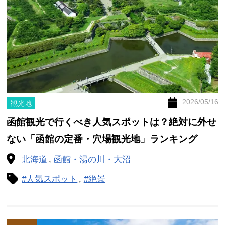
2026/05/16
観光地
函館観光で行くべき人気スポットは？絶対に外せ
ない「函館の定番・穴場観光地」ランキング
北海道
函館・湯の川・大沼
#人気スポット
#絶景