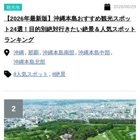
2026/06/29
観光地
【2026年最新版】沖縄本島おすすめ観光スポッ
ト24選！目的別絶対行きたい絶景＆人気スポット
ランキング
沖縄
那覇
沖縄本島南部
沖縄本島中部
沖縄本島北部
#人気スポット
#絶景
2