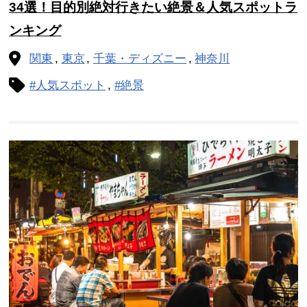
34選！目的別絶対行きたい絶景＆人気スポットラ
ンキング
関東
東京
千葉・ディズニー
神奈川
#人気スポット
#絶景