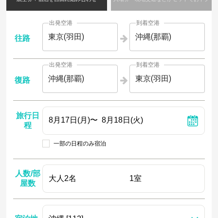
出発空港
到着空港
東京(羽田)
沖縄(那覇)
往路
出発空港
到着空港
沖縄(那覇)
東京(羽田)
復路
旅行日
程
一部の日程のみ宿泊
人数/部
屋数