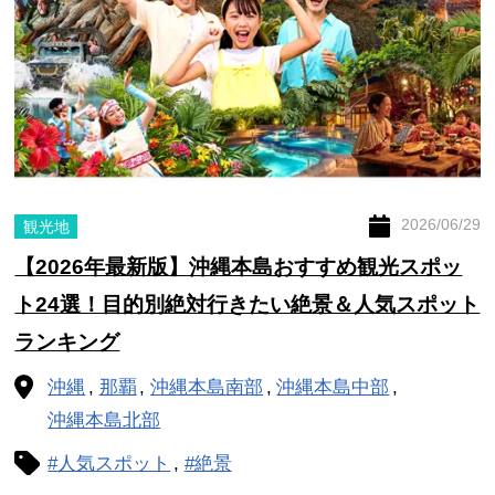
2026/06/29
観光地
【2026年最新版】沖縄本島おすすめ観光スポッ
ト24選！目的別絶対行きたい絶景＆人気スポット
ランキング
沖縄
那覇
沖縄本島南部
沖縄本島中部
沖縄本島北部
#人気スポット
#絶景