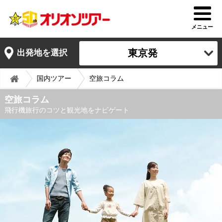
メニュー
東京発
出発地を選択
国内ツアー
空旅コラム
空旅コラム
飛行機旅行のコツと観光地をナビゲート