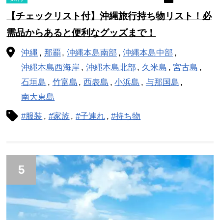
【チェックリスト付】沖縄旅行持ち物リスト！必
需品からあると便利なグッズまで！
沖縄
那覇
沖縄本島南部
沖縄本島中部
沖縄本島西海岸
沖縄本島北部
久米島
宮古島
石垣島
竹富島
西表島
小浜島
与那国島
南大東島
#服装
#家族
#子連れ
#持ち物
5