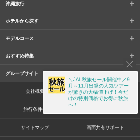
+
沖縄旅行
+
ホテルから探す
+
モデルコース
+
おすすめ特集
+
グループサイト
＼JAL秋旅セール開催中／9
月～11月出発の人気ツアー
会社概要
標識・約款
が驚きの大幅値下げ！今だ
けの特別価格でお得に秋旅
へ！
旅行条件書
プライバシーポリシー
サイトマップ
画面共有サポート