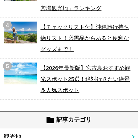
穴場観光地」ランキング
4
【チェックリスト付】沖縄旅行持ち
物リスト！必需品からあると便利な
グッズまで！
5
【2026年最新版】宮古島おすすめ観
光スポット25選！絶対行きたい絶景
＆人気スポット
記事カテゴリ
観光地