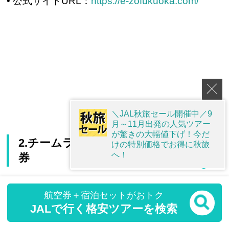
• 公式サイトURL：
https://e-zofukuoka.com/
＼JAL秋旅セール開催中／9
月～11月出発の人気ツアー
が驚きの大幅値下げ！今だ
2.チームラボフォレスト 福岡 - SBI証
けの特別価格でお得に秋旅
へ！
券
航空券＋宿泊セットがおトク
JALで行く格安ツアーを検索