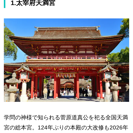
1.太宰府天満宮
学問の神様で知られる菅原道真公を祀る全国天満
宮の総本宮。124年ぶりの本殿の大改修も2026年