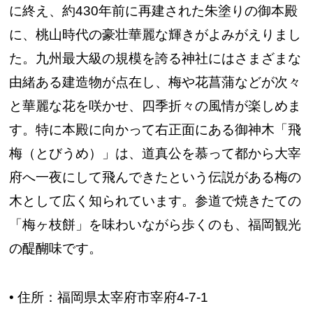
に終え、約430年前に再建された朱塗りの御本殿
に、桃山時代の豪壮華麗な輝きがよみがえりまし
た。九州最大級の規模を誇る神社にはさまざまな
由緒ある建造物が点在し、梅や花菖蒲などが次々
と華麗な花を咲かせ、四季折々の風情が楽しめま
す。特に本殿に向かって右正面にある御神木「飛
梅（とびうめ）」は、道真公を慕って都から大宰
府へ一夜にして飛んできたという伝説がある梅の
木として広く知られています。参道で焼きたての
「梅ヶ枝餅」を味わいながら歩くのも、福岡観光
の醍醐味です。
• 住所：福岡県太宰府市宰府4-7-1