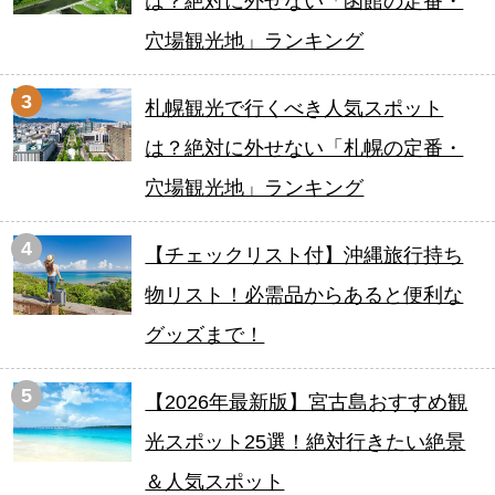
は？絶対に外せない「函館の定番・
穴場観光地」ランキング
3
札幌観光で行くべき人気スポット
は？絶対に外せない「札幌の定番・
穴場観光地」ランキング
4
【チェックリスト付】沖縄旅行持ち
物リスト！必需品からあると便利な
グッズまで！
5
【2026年最新版】宮古島おすすめ観
光スポット25選！絶対行きたい絶景
＆人気スポット