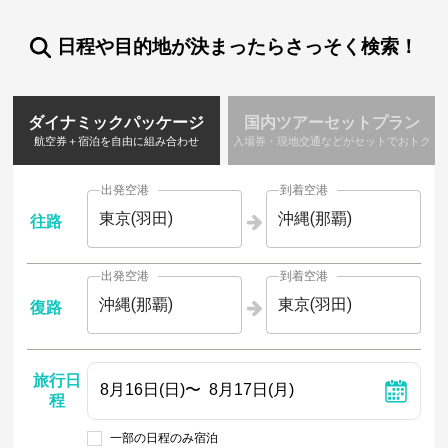
日程や目的地が決まったらさっそく検索！
ダイナミックパッケージ
国内ツアーセットプラン
航空券＋宿泊を自由に組み合わせ
入場券・現地交通などがセットでおトク
出発空港
到着空港
東京(羽田)
沖縄(那覇)
往路
出発空港
到着空港
沖縄(那覇)
東京(羽田)
復路
旅行日
程
一部の日程のみ宿泊