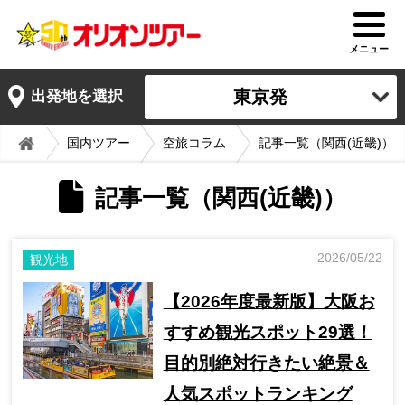
メニュー
東京発
出発地を選択
国内ツアー
空旅コラム
記事一覧（関西(近畿)）
記事一覧（関西(近畿)）
2026/05/22
観光地
【2026年度最新版】大阪お
すすめ観光スポット29選！
目的別絶対行きたい絶景＆
人気スポットランキング