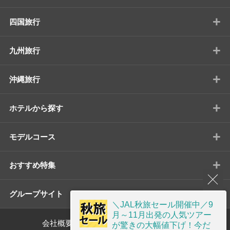
+
四国旅行
+
九州旅行
+
沖縄旅行
+
ホテルから探す
+
モデルコース
+
おすすめ特集
+
グループサイト
＼JAL秋旅セール開催中／9
月～11月出発の人気ツアー
会社概要
標識・約款
が驚きの大幅値下げ！今だ