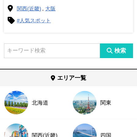
関西(近畿)
大阪
#人気スポット
検索
エリア一覧
北海道
関東
関西(近畿)
四国