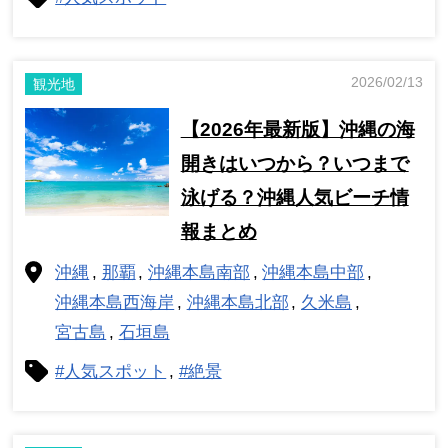
2026/02/13
観光地
【2026年最新版】沖縄の海
開きはいつから？いつまで
泳げる？沖縄人気ビーチ情
報まとめ
沖縄
那覇
沖縄本島南部
沖縄本島中部
沖縄本島西海岸
沖縄本島北部
久米島
宮古島
石垣島
#人気スポット
#絶景