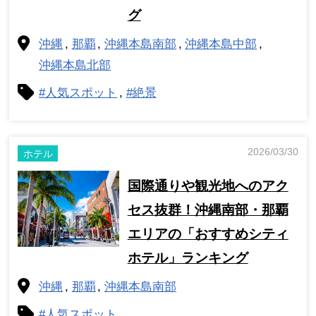
グ
沖縄
那覇
沖縄本島南部
沖縄本島中部
沖縄本島北部
#人気スポット
#絶景
2026/03/30
ホテル
国際通りや観光地へのアク
セス抜群！沖縄南部・那覇
エリアの「おすすめシティ
ホテル」ランキング
沖縄
那覇
沖縄本島南部
#人気スポット