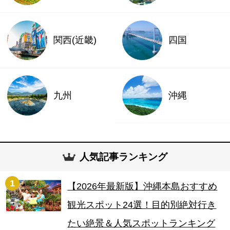
関西(近畿)
四国
九州
沖縄
人気記事ランキング
1
【2026年最新版】沖縄本島おすすめ
観光スポット24選！目的別絶対行き
たい絶景＆人気スポットランキング