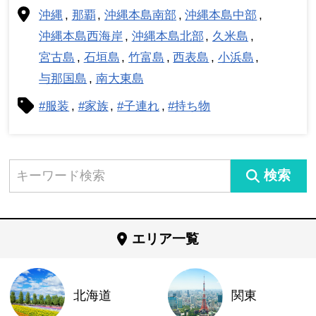
沖縄
那覇
沖縄本島南部
沖縄本島中部
沖縄本島西海岸
沖縄本島北部
久米島
宮古島
石垣島
竹富島
西表島
小浜島
与那国島
南大東島
#服装
#家族
#子連れ
#持ち物
検索
エリア一覧
北海道
関東