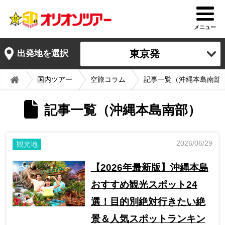
メニュー
東京発
出発地を選択
国内ツアー
空旅コラム
記事一覧（沖縄本島南部
記事一覧（沖縄本島南部）
2026/06/29
観光地
【2026年最新版】沖縄本島
おすすめ観光スポット24
選！目的別絶対行きたい絶
景＆人気スポットランキン