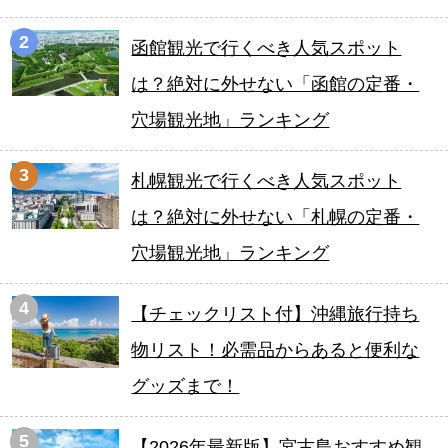
2
函館観光で行くべき人気スポット
は？絶対に外せない「函館の定番・
穴場観光地」ランキング
3
札幌観光で行くべき人気スポット
は？絶対に外せない「札幌の定番・
穴場観光地」ランキング
4
【チェックリスト付】沖縄旅行持ち
物リスト！必需品からあると便利な
グッズまで！
5
【2026年最新版】宮古島おすすめ観