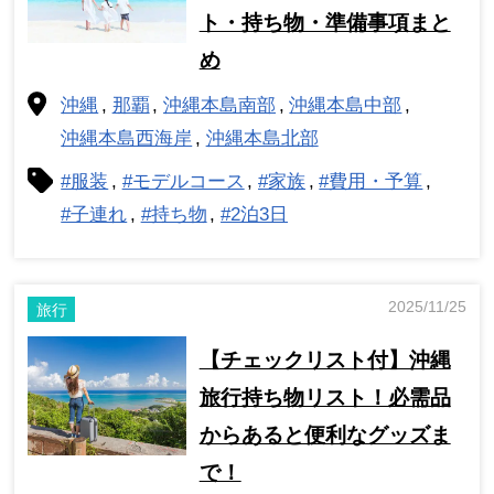
ト・持ち物・準備事項まと
め
沖縄
那覇
沖縄本島南部
沖縄本島中部
沖縄本島西海岸
沖縄本島北部
#服装
#モデルコース
#家族
#費用・予算
#子連れ
#持ち物
#2泊3日
2025/11/25
旅行
【チェックリスト付】沖縄
旅行持ち物リスト！必需品
からあると便利なグッズま
で！