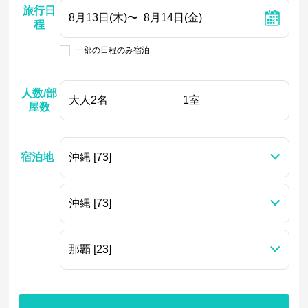
旅行日
程
一部の日程のみ宿泊
人数/部
屋数
宿泊地