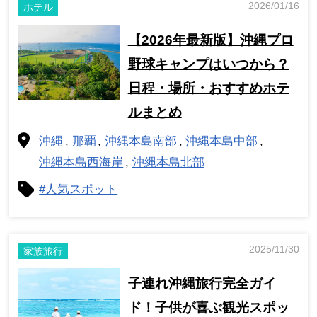
2026/01/16
ホテル
【2026年最新版】沖縄プロ
野球キャンプはいつから？
日程・場所・おすすめホテ
ルまとめ
沖縄
那覇
沖縄本島南部
沖縄本島中部
沖縄本島西海岸
沖縄本島北部
#人気スポット
2025/11/30
家族旅行
子連れ沖縄旅行完全ガイ
ド！子供が喜ぶ観光スポッ