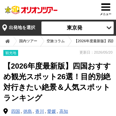
メニュー
東京発
出発地を選択
国内ツアー
空旅コラム
【2026年度最新版】四
更新日：2026/05/20
観光地
【2026年度最新版】四国おすす
め観光スポット26選！目的別絶
対行きたい絶景＆人気スポット
ランキング
四国
徳島
香川
愛媛
高知