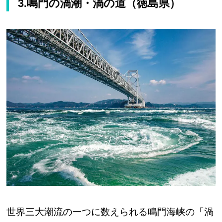
3.鳴門の渦潮・渦の道（徳島県）
世界三大潮流の一つに数えられる鳴門海峡の「渦