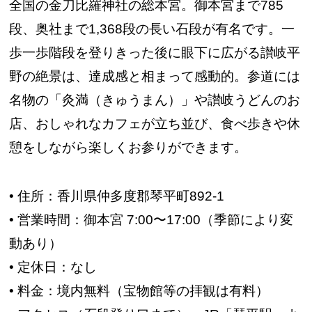
全国の金刀比羅神社の総本宮。御本宮まで785
段、奥社まで1,368段の長い石段が有名です。一
歩一歩階段を登りきった後に眼下に広がる讃岐平
野の絶景は、達成感と相まって感動的。参道には
名物の「灸満（きゅうまん）」や讃岐うどんのお
店、おしゃれなカフェが立ち並び、食べ歩きや休
憩をしながら楽しくお参りができます。
• 住所：香川県仲多度郡琴平町892-1
• 営業時間：御本宮 7:00〜17:00（季節により変
動あり）
• 定休日：なし
• 料金：境内無料（宝物館等の拝観は有料）