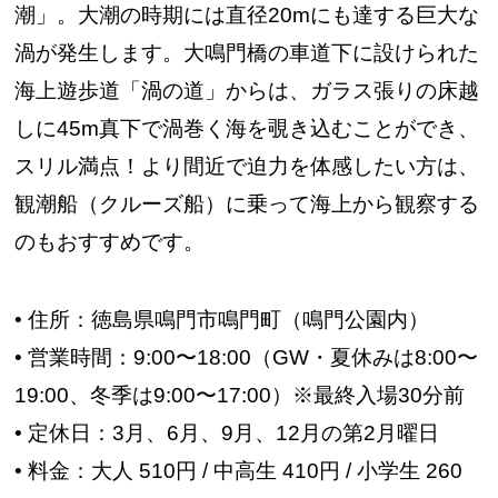
潮」。大潮の時期には直径20mにも達する巨大な
渦が発生します。大鳴門橋の車道下に設けられた
海上遊歩道「渦の道」からは、ガラス張りの床越
しに45m真下で渦巻く海を覗き込むことができ、
スリル満点！より間近で迫力を体感したい方は、
観潮船（クルーズ船）に乗って海上から観察する
のもおすすめです。
• 住所：徳島県鳴門市鳴門町（鳴門公園内）
• 営業時間：9:00〜18:00（GW・夏休みは8:00〜
19:00、冬季は9:00〜17:00）※最終入場30分前
• 定休日：3月、6月、9月、12月の第2月曜日
• 料金：大人 510円 / 中高生 410円 / 小学生 260