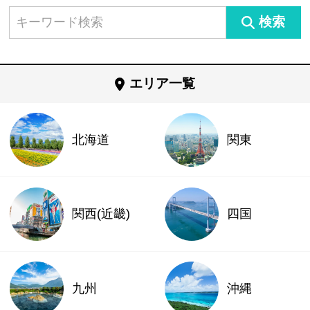
検索
エリア一覧
北海道
関東
関西(近畿)
四国
九州
沖縄