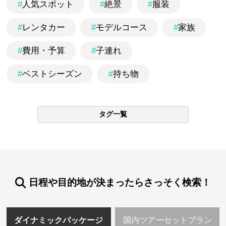
#
人気スポット
#
絶景
#
服装
#
レンタカー
#
モデルコース
#
家族
#
費用・予算
#
子連れ
#
ベストシーズン
#
持ち物
タグ一覧
日程や目的地が決まったらさっそく検索！
ダイナミックパッケージ
国内ツアーセットプラン