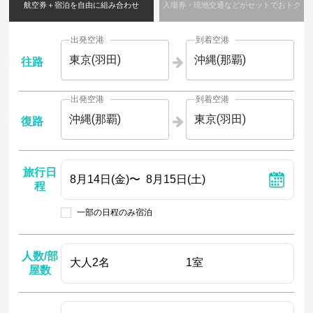
航空券＋宿泊を自由に組み合わせ
入場券・現地交通などがセットでおトク
出発空港
到着空港
東京(羽田)
沖縄(那覇)
往路
出発空港
到着空港
沖縄(那覇)
東京(羽田)
復路
旅行日
程
一部の日程のみ宿泊
人数/部
屋数