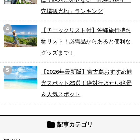
は？絶対に外せない「札幌の定番・
穴場観光地」ランキング
4
【チェックリスト付】沖縄旅行持ち
物リスト！必需品からあると便利な
グッズまで！
5
【2026年最新版】宮古島おすすめ観
光スポット25選！絶対行きたい絶景
＆人気スポット
記事カテゴリ