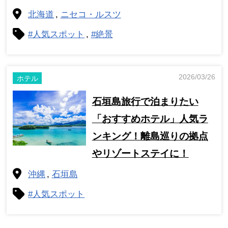
北海道
ニセコ・ルスツ
#人気スポット
#絶景
2026/03/26
ホテル
石垣島旅行で泊まりたい
「おすすめホテル」人気ラ
ンキング！離島巡りの拠点
やリゾートステイに！
沖縄
石垣島
#人気スポット