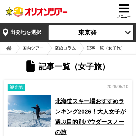
メニュー
東京発
出発地を選択
国内ツアー
空旅コラム
記事一覧（女子旅）
記事一覧（女子旅）
2026/05/10
観光地
北海道スキー場おすすめラ
ンキング2026！大人女子が
選ぶ目的別パウダースノー
の旅