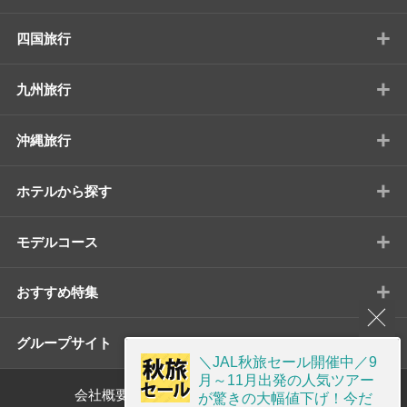
+
四国旅行
+
九州旅行
+
沖縄旅行
+
ホテルから探す
+
モデルコース
+
おすすめ特集
+
グループサイト
＼JAL秋旅セール開催中／9
月～11月出発の人気ツアー
会社概要
標識・約款
が驚きの大幅値下げ！今だ