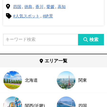
四国
徳島
香川
愛媛
高知
#人気スポット
#絶景
検索
エリア一覧
北海道
関東
関西(近畿)
四国