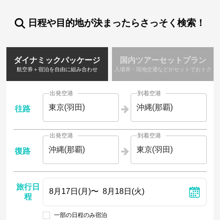
日程や目的地が決まったらさっそく検索！
ダイナミックパッケージ
国内ツアーセットプラン
航空券＋宿泊を自由に組み合わせ
入場券・現地交通などがセットでおトク
出発空港
到着空港
東京(羽田)
沖縄(那覇)
往路
出発空港
到着空港
沖縄(那覇)
東京(羽田)
復路
旅行日
程
一部の日程のみ宿泊