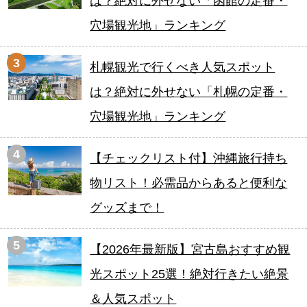
は？絶対に外せない「函館の定番・
穴場観光地」ランキング
3
札幌観光で行くべき人気スポット
は？絶対に外せない「札幌の定番・
穴場観光地」ランキング
4
【チェックリスト付】沖縄旅行持ち
物リスト！必需品からあると便利な
グッズまで！
5
【2026年最新版】宮古島おすすめ観
光スポット25選！絶対行きたい絶景
＆人気スポット