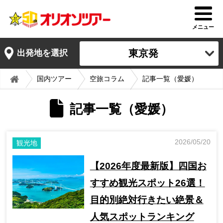
メニュー
東京発
出発地を選択
国内ツアー
空旅コラム
記事一覧（愛媛）
記事一覧（愛媛）
2026/05/20
観光地
【2026年度最新版】四国お
すすめ観光スポット26選！
目的別絶対行きたい絶景＆
人気スポットランキング