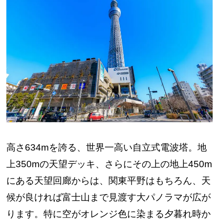
高さ634mを誇る、世界一高い自立式電波塔。地
上350mの天望デッキ、さらにその上の地上450m
にある天望回廊からは、関東平野はもちろん、天
候が良ければ富士山まで見渡す大パノラマが広が
ります。特に空がオレンジ色に染まる夕暮れ時か