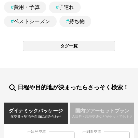
#
費用・予算
#
子連れ
#
ベストシーズン
#
持ち物
タグ一覧
日程や目的地が決まったらさっそく検索！
ダイナミックパッケージ
国内ツアーセットプラン
航空券＋宿泊を自由に組み合わせ
入場券・現地交通などがセットでおトク
出発空港
到着空港