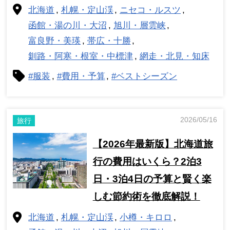
北海道
札幌・定山渓
ニセコ・ルスツ
函館・湯の川・大沼
旭川・層雲峡
富良野・美瑛
帯広・十勝
釧路・阿寒・根室・中標津
網走・北見・知床
#服装
#費用・予算
#ベストシーズン
2026/05/16
旅行
【2026年最新版】北海道旅
行の費用はいくら？2泊3
日・3泊4日の予算と賢く楽
しむ節約術を徹底解説！
北海道
札幌・定山渓
小樽・キロロ