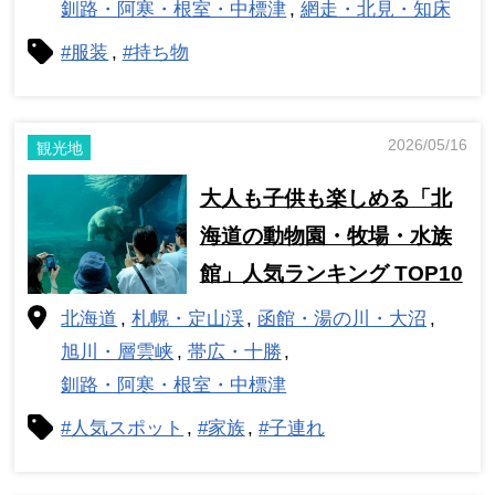
釧路・阿寒・根室・中標津
網走・北見・知床
#服装
#持ち物
2026/05/16
観光地
大人も子供も楽しめる「北
海道の動物園・牧場・水族
館」人気ランキング TOP10
北海道
札幌・定山渓
函館・湯の川・大沼
旭川・層雲峡
帯広・十勝
釧路・阿寒・根室・中標津
#人気スポット
#家族
#子連れ