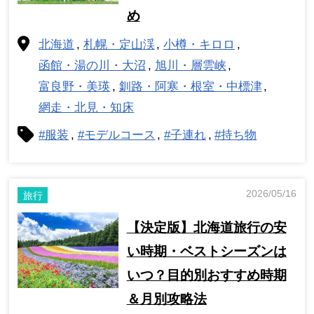
め
北海道
札幌・定山渓
小樽・キロロ
函館・湯の川・大沼
旭川・層雲峡
富良野・美瑛
釧路・阿寒・根室・中標津
網走・北見・知床
#服装
#モデルコース
#子連れ
#持ち物
2026/05/16
旅行
【決定版】北海道旅行の安
い時期・ベストシーズンは
いつ？目的別おすすめ時期
＆月別攻略法