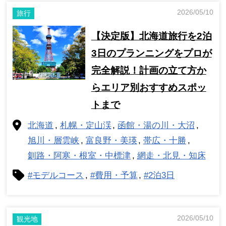
2026/05/10
旅行
【決定版】北海道旅行を2泊
3日のプランニングをプロが
完全解説！計画の立て方か
らエリア別おすすめスポッ
トまで
北海道
札幌・定山渓
函館・湯の川・大沼
旭川・層雲峡
富良野・美瑛
帯広・十勝
釧路・阿寒・根室・中標津
網走・北見・知床
#モデルコース
#費用・予算
#2泊3日
2026/05/10
観光地