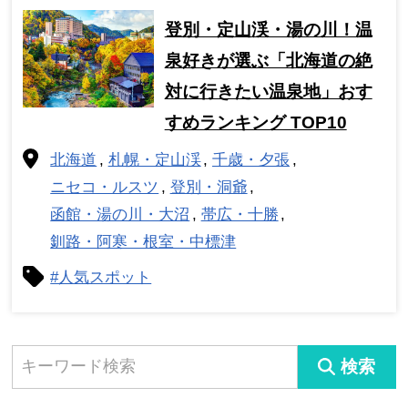
登別・定山渓・湯の川！温
泉好きが選ぶ「北海道の絶
対に行きたい温泉地」おす
すめランキング TOP10
北海道
札幌・定山渓
千歳・夕張
ニセコ・ルスツ
登別・洞爺
函館・湯の川・大沼
帯広・十勝
釧路・阿寒・根室・中標津
#人気スポット
検索