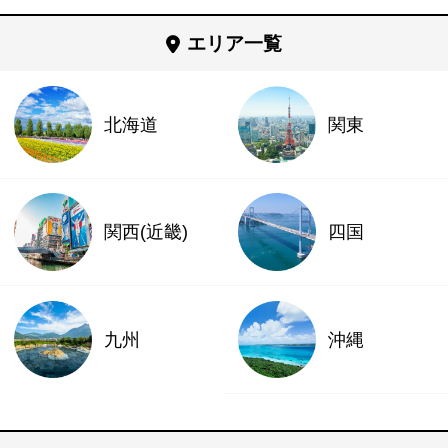
エリア一覧
北海道
関東
関西(近畿)
四国
九州
沖縄