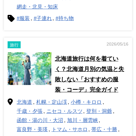
網走・北見・知床
#服装
#子連れ
#持ち物
2026/05/16
旅行
北海道旅行は何を着てい
く？北海道月別の気温と失
敗しない「おすすめの服
装・コーデ」完全ガイド
北海道
札幌・定山渓
小樽・キロロ
千歳・夕張
ニセコ・ルスツ
登別・洞爺
函館・湯の川・大沼
旭川・層雲峡
富良野・美瑛
トマム・サホロ
帯広・十勝