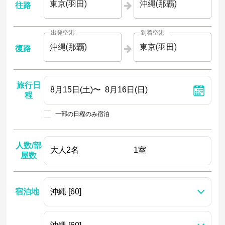
東京(羽田)
沖縄(那覇)
往路
出発空港
到着空港
沖縄(那覇)
東京(羽田)
復路
旅行日
程
一部の日程のみ宿泊
人数/部
屋数
宿泊地