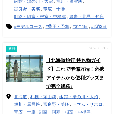
函館・湯の川・大沼
旭川・層雲峡
富良野・美瑛
帯広・十勝
釧路・阿寒・根室・中標津
網走・北見・知床
#モデルコース
#費用・予算
#3泊4日
#2泊3日
2026/05/16
旅行
【北海道旅行 持ち物ガイ
ド】これで準備万端！必携
アイテムから便利グッズま
で完全網羅♪
北海道
札幌・定山渓
函館・湯の川・大沼
旭川・層雲峡
富良野・美瑛
トマム・サホロ
帯広・十勝
釧路・阿寒・根室・中標津